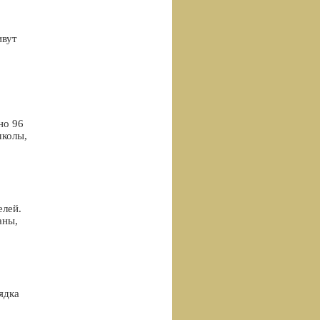
ивут
но 96
школы,
елей.
аны,
ядка