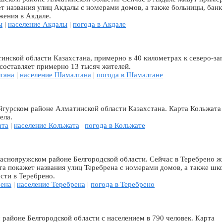
ет названия улиц Акдалы с номерами домов, а также больницы, банк
жения в Акдале.
ы
|
население Акдалы
|
погода в Акдале
нской области Казахстана, примерно в 40 километрах к северо-за
составляет примерно 13 тысяч жителей.
гана
|
население Шамалгана
|
погода в Шамалгане
йгурском районе Алматинской области Казахстана. Карта Кольжата
ела.
ата
|
население Кольжата
|
погода в Кольжате
аснояружском районе Белгородской области. Сейчас в Теребрено ж
та покажет названия улиц Теребрена с номерами домов, а также шк
сти в Теребрено.
рена
|
население Теребрена
|
погода в Теребрено
районе Белгородской области с населением в 790 человек. Карта