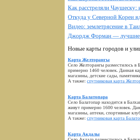
Как расстреляли Чаушеску: 
Откуда у Северной Кореи я
Видео: землетрясение в Та
Джордж Форман — лучшие 
Новые карты городов и улиц
Карта Желторангы
Село Желторангы разместилось в 
примерно 1460 человек. Данная ка
магазины, детские сады, памятник
А также:
спутниковая карта Желто
Карта Балатопара
Село Балатопар находится в Балха
живут примерно 1600 человек. Дан
магазины, аптеки, спортивные клу
А также:
спутниковая карта Балат
Карта Акдалы
Село Акдала разместилось в Балх