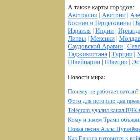
А также карты городов:
Австралии
|
Австрии
|
Аз
Боснии и Герцеговины
|
Б
Израиля
|
Индии
|
Ирланд
Литвы
|
Мексики
|
Молда
Саудовской Аравии
|
Сев
Таджикистана
|
Турции
|
У
Швейцарии
|
Швеции
|
Эс
Новости мира:
Почему не работает ватсап?
Фото для истории: два прези
Telegram удалил канал ВЧ
Кому и зачем Трамп объяви
Новая песня Аллы Пугачёв
Как Европа готовится к вой