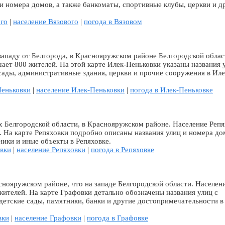
 и номера домов, а также банкоматы, спортивные клубы, церкви и д
ого
|
население Вязового
|
погода в Вязовом
западу от Белгорода, в Краснояружском районе Белгородской облас
ет 800 жителей. На этой карте Илек-Пеньковки указаны названия 
сады, административные здания, церкви и прочие сооружения в Иле
Пеньковки
|
население Илек-Пеньковки
|
погода в Илек-Пеньковке
х Белгородской области, в Краснояружском районе. Население Реп
. На карте Репяховки подробно описаны названия улиц и номера до
ники и иные объекты в Репяховке.
овки
|
население Репяховки
|
погода в Репяховке
нояружском районе, что на западе Белгородской области. Населен
жителей. На карте Графовки детально обозначены названия улиц с
детские сады, памятники, банки и другие достопримечательности в
вки
|
население Графовки
|
погода в Графовке