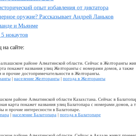
исторический опыт избавления от диктатора
дерное оружие? Рассказывает Андрей Ланьков
иланде и Мьянме
5 нокаутов
 на сайте:
Балхашском районе Алматинской области. Сейчас в Желторангы жи
рта покажет названия улиц Желторангы с номерами домов, а также
и и прочие достопримечательности в Желторангы.
рангы
|
население Желторангы
|
погода в Желторангы
шском районе Алматинской области Казахстана. Сейчас в Балатопа
ная карта покажет названия улиц Балатопара с номерами домов, а 
бы и прочие интересности в Балатопаре.
опара
|
население Балатопара
|
погода в Балатопаре
ашском районе Алматинской области. Сейчас в Акдале живут приме