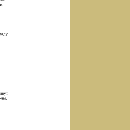
и,
паду
ивут
олы,