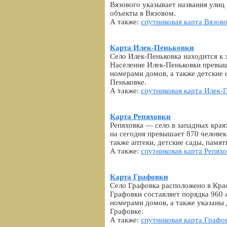
Вязового указывает названия улиц
объекты в Вязовом.
А также:
спутниковая карта Вязов
Карта Илек-Пеньковки
Село Илек-Пеньковка находится к 
Население Илек-Пеньковки превыша
номерами домов, а также детские 
Пеньковке.
А также:
спутниковая карта Илек-
Карта Репяховки
Репяховка — село в западных края
на сегодня превышает 870 человек
также аптеки, детские сады, памят
А также:
спутниковая карта Репях
Карта Графовки
Село Графовка расположено в Крас
Графовки составляет порядка 960 
номерами домов, а также указаны 
Графовке.
А также:
спутниковая карта Графо