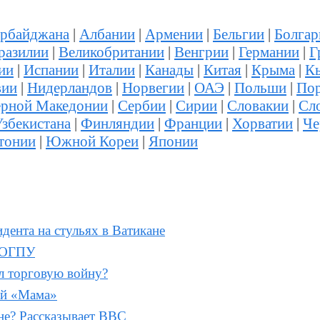
ербайджана
|
Албании
|
Армении
|
Бельгии
|
Болгар
разилии
|
Великобритании
|
Венгрии
|
Германии
|
Г
ии
|
Испании
|
Италии
|
Канады
|
Китая
|
Крыма
|
К
вии
|
Нидерландов
|
Норвегии
|
ОАЭ
|
Польши
|
Пор
ерной Македонии
|
Сербии
|
Сирии
|
Словакии
|
Сл
збекистана
|
Финляндии
|
Франции
|
Хорватии
|
Че
тонии
|
Южной Кореи
|
Японии
дента на стульях в Ватикане
К-ОГПУ
л торговую войну?
ой «Мама»
не? Рассказывает BBC