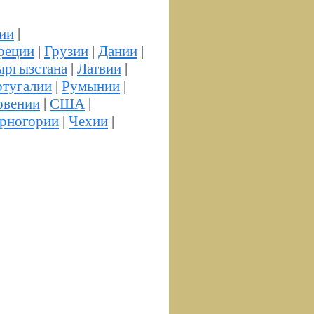
ии
|
реции
|
Грузии
|
Дании
|
ыргызстана
|
Латвии
|
тугалии
|
Румынии
|
овении
|
США
|
рногории
|
Чехии
|