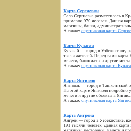
Карта Сергиевки
Село Сергиевка разместилось в Кр
примерно 970 человек. Данная кар
магазины, банки, административны
А также:
спутниковая карта Серги
Карта Кувасая
Кувасай — город в Узбекистане, 
тысяч жителей. Перед вами карта 
мечети, банкоматы и другие места 
А также:
спутниковая карта Куваса
Карта Янгиюля
Янгиюль — город в Ташкентской о
На этой карте Янгиюля подробно у
мечети и другие объекты в Янгиюл
А также:
спутниковая карта Янгию
Карта Ангрена
Ангрен — город в Узбекистане, в
191 тысячи человек. Данная карта
магазины, рестораны, мечети и пр