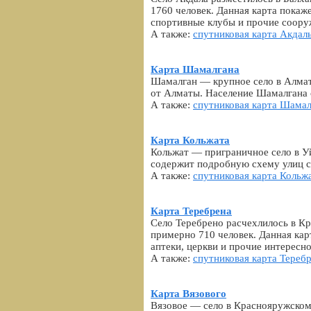
1760 человек. Данная карта покаж
спортивные клубы и прочие соору
А также:
спутниковая карта Акдал
Карта Шамалгана
Шамалган — крупное село в Алмати
от Алматы. Население Шамалгана 
А также:
спутниковая карта Шамал
Карта Кольжата
Кольжат — приграничное село в У
содержит подробную схему улиц с
А также:
спутниковая карта Кольж
Карта Теребрена
Село Теребрено расчехлилось в Кр
примерно 710 человек. Данная кар
аптеки, церкви и прочие интересно
А также:
спутниковая карта Тереб
Карта Вязового
Вязовое — село в Краснояружском 