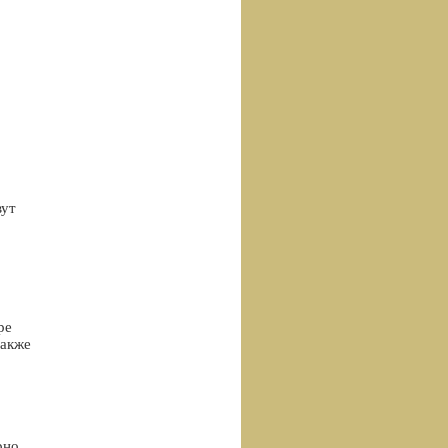
вут
ре
также
рно