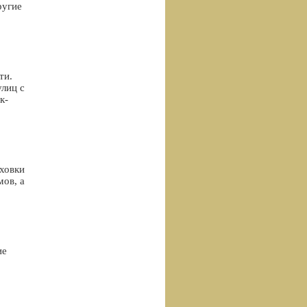
ругие
ти.
улиц с
к-
яховки
мов, а
ие