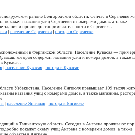
аснояружском районе Белгородской области. Сейчас в Сергиевке ж
та покажет названия улиц Сергиевки с номерами домов, а также
е здания и прочие достопримечательности в Сергиевке.
евки
|
население Сергиевки
|
погода в Сергиевке
расположенный в Ферганской области. Население Кувасая — пример
Кувасая, которая содержит названия улиц и номера домов, а также 
в Кувасае.
я
|
население Кувасая
|
погода в Кувасае
бласти Узбекистана. Население Янгиюля превышает 109 тысяч жит
казаны названия улиц с номерами домов, а также магазины, рестор
е.
ля
|
население Янгиюля
|
погода в Янгиюле
ходящий в Ташкентскую область. Сегодня в Ангрене проживают пор
 подробно покажет схему улиц Ангрена с номерами домов, а также
очие объекты в Ангрене.