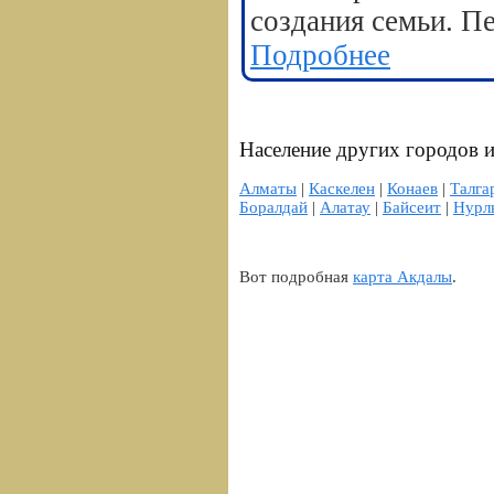
создания семьи. П
Подробнее
Население других городов и
Алматы
|
Каскелен
|
Конаев
|
Талга
Боралдай
|
Алатау
|
Байсеит
|
Нурл
Вот подробная
карта Акдалы
.