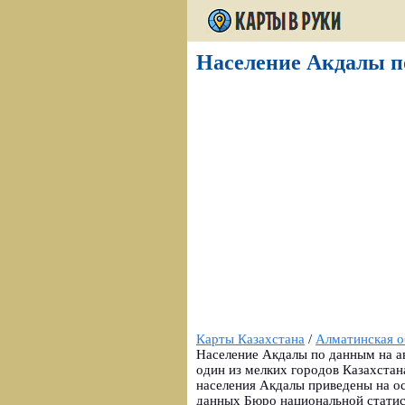
Население Акдалы по
Карты Казахстана
/
Алматинская о
Население Акдалы по данным на ав
один из мелких городов Казахстан
населения Акдалы приведены на ос
данных Бюро национальной статис