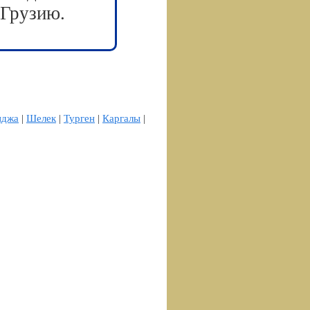
 Грузию.
нджа
|
Шелек
|
Турген
|
Каргалы
|