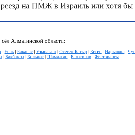
ереезд на ПМЖ в Израиль или хотя бы
 сёл Алматинской области:
р
|
Есик
|
Баканас
|
Узынагаш
|
Отеген-Батыр
|
Кеген
|
Нарынкол
|
Чу
ы
|
Бакбакты
|
Кольжат
|
Шамалган
|
Балатопар
|
Желторангы