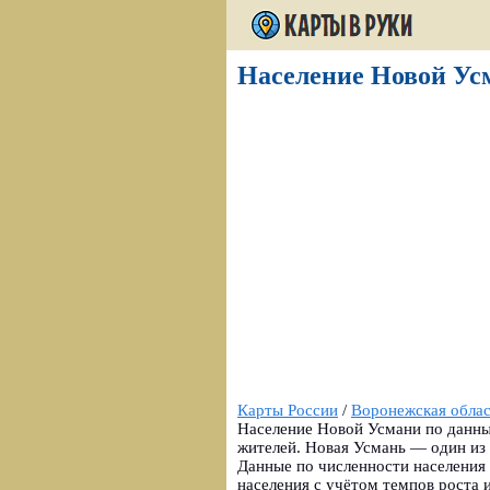
Население Новой Усм
Карты России
/
Воронежская обла
Население Новой Усмани по данным
жителей. Новая Усмань — один из 
Данные по численности населения
населения с учётом темпов роста 