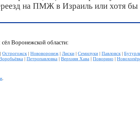
ереезд на ПМЖ в Израиль или хотя бы
и сёл Воронежской области:
|
Острогожск
|
Нововоронеж
|
Лиски
|
Семилуки
|
Павловск
|
Бутурл
Воробьёвка
|
Петропавловка
|
Верхняя Хава
|
Поворино
|
Новохопёр
и
.