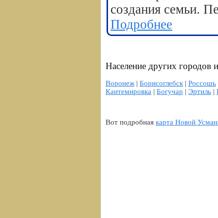
создания семьи. П
Подробнее
Население других городов 
Воронеж
|
Борисоглебск
|
Россошь
Кантемировка
|
Богучар
|
Эртиль
|
Вот подробная
карта Новой Усман