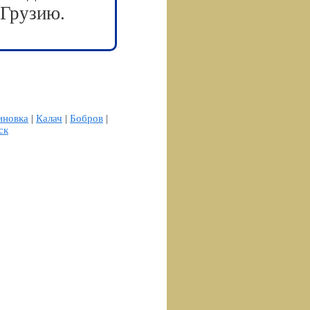
 Грузию.
иновка
|
Калач
|
Бобров
|
ск