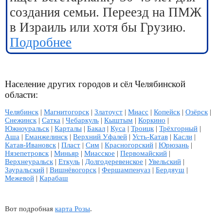
создания семьи. Переезд на ПМЖ
в Израиль или хотя бы Грузию.
Подробнее
Население других городов и сёл Челябинской
области:
Челябинск
|
Магнитогорск
|
Златоуст
|
Миасс
|
Копейск
|
Озёрск
|
Снежинск
|
Сатка
|
Чебаркуль
|
Кыштым
|
Коркино
|
Южноуральск
|
Карталы
|
Бакал
|
Куса
|
Троицк
|
Трёхгорный
|
Аша
|
Еманжелинск
|
Верхний Уфалей
|
Усть-Катав
|
Касли
|
Катав-Ивановск
|
Пласт
|
Сим
|
Красногорский
|
Юрюзань
|
Нязепетровск
|
Миньяр
|
Миасское
|
Первомайский
|
Верхнеуральск
|
Еткуль
|
Долгодеревенское
|
Увельский
|
Зауральский
|
Вишнёвогорск
|
Фершампенуаз
|
Бердяуш
|
Межевой
|
Карабаш
Вот подробная
карта Розы
.