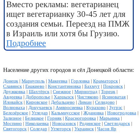
Вместо рекламы: вегетарианец
ищет вегетарианку 30-45 лет для
создания семьи. Переезд на ПМЖ
в Израиль или хотя бы Грузию.
Подробнее
Население других городов и сёл Донецкой области:
Донецк
|
Мариуполь
|
Макеевка
|
Горловка
|
Краматорск
|
Славянск
|
Енакиево
|
Константиновка
|
Бахмут
|
Покровск
|
Дружковка
|
Шахтёрск
|
Снежное
|
Мирноград
|
Торецк
|
Авдеевка
|
Доброполье
|
Харцызск
|
Чистяково
|
Ясиноватая
|
Иловайск
|
Кировское
|
Дебальцево
|
Лиман
|
Селидово
|
Волноваха
|
Докучаевск
|
Амвросиевка
|
Курахово
|
Зугрэс
|
Белозёрское
|
Угледар
|
Кальмиусское
|
Ждановка
|
Новогродовка
|
Зализное
|
Белицкое
|
Горняк
|
Красногоровка
|
Марьинка
|
Моспино
|
Николаевка
|
Новоазовск
|
Родинское
|
Светлодарск
|
Святогорск
|
Соледар
|
Углегорск
|
Украинск
|
Часов Яр