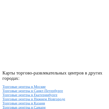
Карты торгово-развлекательных центров в других
городах:
Торговые центры в Москве
Торговые центры в Санкт-Петербурге
Торговые центры в Екатеринбурге
Торговые центры в Нижнем Новгороде
Торговые центры в Казани
Торговые центры в Самаре