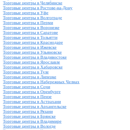
Торговые центры в Челябинске
Торговые центры в Ростове-на-Дону
Торговые центры в Уфе
Торговые центры в Волгограде
Торговые центры в Перми
Торговые центры в Воронеже
Торговые центры в Саратове
Торговые центры в Тольятти
Торговые центры в Краснодаре
Торговые центры в Ижевске
Торговые центры в Ульяновске
Торговые центры в Владивостоке
Торговые центры в Ярославле
Торговые центры в Хабаровске
Торговые центры в Туле
Торговые центры в Липецке
Торговые центры в Набережных Челнах
Торговые центры в Сочи
Торговые центры в Оренбурге
Торговые центры в Пензе
Торговые центры в Астрахани
Торговые центры в Архангельске
Торговые центры в Рязани
Торговые центры в Брянске
Торговые центры в Владимире
Торговые центры в Вологде