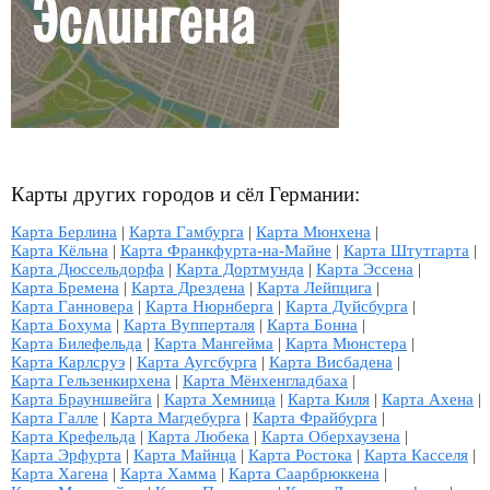
Карты других городов и сёл Германии:
Карта Берлина
|
Карта Гамбурга
|
Карта Мюнхена
|
Карта Кёльна
|
Карта Франкфурта-на-Майне
|
Карта Штутгарта
|
Карта Дюссельдорфа
|
Карта Дортмунда
|
Карта Эссена
|
Карта Бремена
|
Карта Дрездена
|
Карта Лейпцига
|
Карта Ганновера
|
Карта Нюрнберга
|
Карта Дуйсбурга
|
Карта Бохума
|
Карта Вупперталя
|
Карта Бонна
|
Карта Билефельда
|
Карта Мангейма
|
Карта Мюнстера
|
Карта Карлсруэ
|
Карта Аугсбурга
|
Карта Висбадена
|
Карта Гельзенкирхена
|
Карта Мёнхенгладбаха
|
Карта Брауншвейга
|
Карта Хемница
|
Карта Киля
|
Карта Ахена
|
Карта Галле
|
Карта Магдебурга
|
Карта Фрайбурга
|
Карта Крефельда
|
Карта Любека
|
Карта Оберхаузена
|
Карта Эрфурта
|
Карта Майнца
|
Карта Ростока
|
Карта Касселя
|
Карта Хагена
|
Карта Хамма
|
Карта Саарбрюккена
|