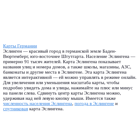
Карты Германии
Эслинген — красивый город в германской земле Баден-
Вюртемберг, юго-восточнее Штутгарта. Население Эслингена —
примерно 91 тысяч жителей. Карта Эслингена показывает
названия улиц и номера домов, а также школы, магазины, АЗС,
банкоматы и другие места в Эслингене. Эта карта Эслингена
является интерактивной — ей можно управлять в режиме онлайн.
Для увеличения или уменьшения масштаба карты, чтобы
подробно увидеть дома и улицы, нажимайте на плюс или минус
на панели слева. Сдвинуть центр карты Эслингена можно,
удерживая над ней левую кнопку мыши. Имеется также
численность населения Эслингена
,
погода в Эслингене
и
спутниковая
карта Эслингена.