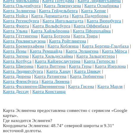
Карта Мюльхайма
|
Карта Потсдама
|
Карта Людвигсхафена
|
Карта Ольденбурга
|
Карта Леверкузена
|
Карта Оснабрюка
|
Карта Золингена
|
Карта Гейдельберга
|
Карта Херне
|
Карта Нойса
|
Карта Дармштадта
|
Карта Падерборна
|
Карта Регенсбурга
|
Карта Ингольштадта
|
Карта Вюрцбурга
|
Карта Фюрта
|
Карта Вольфсбурга
|
Карта Оффенбаха
|
Карта Ульма
|
Карта Хайльбронна
|
Карта Пфорцхайма
|
Карта Гёттингена
|
Карта Ботропа
|
Карта Трира
|
Карта Реклингхаузена
|
Карта Ройтлингена
|
Карта Бремерхафена
|
Карта Кобленца
|
Карта Бергиш-Гладбаха
|
Карта Йены
|
Карта Ремшайда
|
Карта Эрлангена
|
Карта Мёрса
|
Карта Зигена
|
Карта Хильдесхайма
|
Карта Зальцгиттера
|
Карта Котбуса
|
Карта Кайзерслаутерна
|
Карта Гютерсло
|
Карта Шверина
|
Карта Виттена
|
Карта Геры
|
Карта Изерлона
|
Карта Людвигсбурга
|
Карта Ханау
|
Карта Цвикау
|
Карта Дюрена
|
Карта Ратингена
|
Карта Тюбингена
|
Карта Фленсбурга
|
Карта Люнена
|
Карта Филлинген-Швеннингена
|
Карта Гисена
|
Карта Марля
|
Карта Дессау
|
Карта Констанца
Карта Эслингена предоставлена совместно с сервисом «Google
карты».
Где находится Эслинген?
Координаты Эслингена: 48.74° северной широты и 9.31°
восточной долготы.