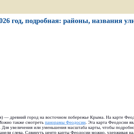
026 год, подробная: районы, названия ул
я) — древний город на восточном побережье Крыма. На карте Фео
 Можно также смотреть
панорамы Феодосии
.
Эта карта Феодосии яв
. Для увеличения или уменьшения масштаба карты, чтобы подробно
панели слева. Сдвинуть центр карты Феодосии можно, удерживая н