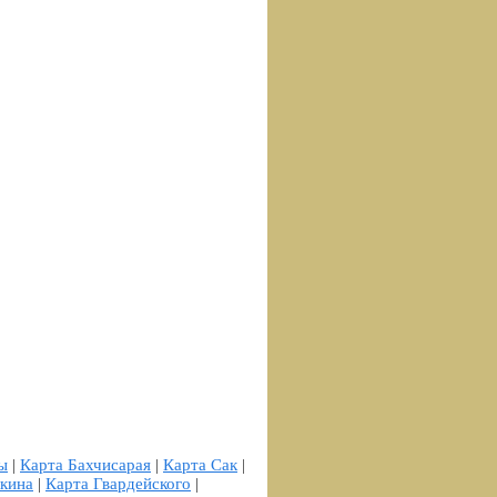
ы
|
Карта Бахчисарая
|
Карта Сак
|
кина
|
Карта Гвардейского
|