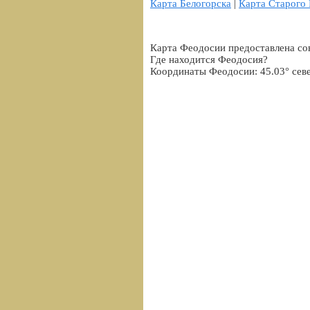
Карта Белогорска
|
Карта Старого
Карта Феодосии предоставлена со
Где находится Феодосия?
Координаты Феодосии: 45.03° сев