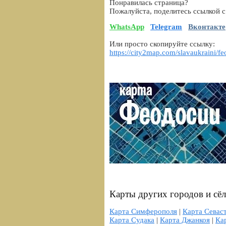
Понравилась страница?
Пожалуйста, поделитесь ссылкой с
WhatsApp
Telegram
Вконтакте
Или просто скопируйте ссылку:
https://city2map.com/slavaukraini/f
Карты других городов и сё
Карта Симферополя
|
Карта Севас
Карта Судака
|
Карта Джанкоя
|
Ка