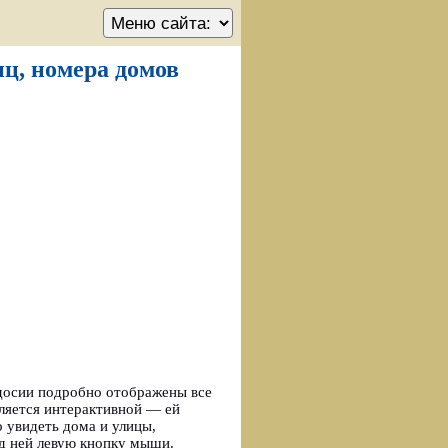
иц, номера домов
досии подробно отображены все
ляется интерактивной — ей
 увидеть дома и улицы,
ад ней левую кнопку мыши.