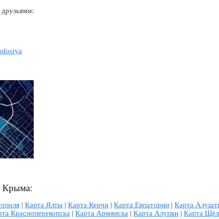
 друзьями:
eodosiya
л Крыма:
тополя
|
Карта Ялты
|
Карта Керчи
|
Карта Евпатории
|
Карта Алушт
рта Красноперекопска
|
Карта Армянска
|
Карта Алупки
|
Карта Щёл