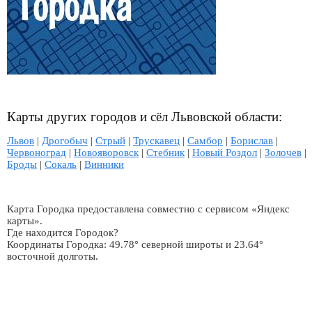
Карты других городов и сёл Львовской области:
Львов
|
Дрогобыч
|
Стрый
|
Трускавец
|
Самбор
|
Борислав
|
Червоноград
|
Новояворовск
|
Стебник
|
Новый Роздол
|
Золочев
|
Броды
|
Сокаль
|
Винники
Карта Городка предоставлена совместно с сервисом «Яндекс
карты».
Где находится Городок?
Координаты Городка: 49.78° северной широты и 23.64°
восточной долготы.