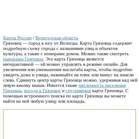
Карты России
/
Вологодская область
Грязовец — город к югу от Вологды. Карта Грязовца содержит
подробную схему города с названиями улиц и объектов
культуры, а также с номерами домов. Можно также смотреть
панорамы Грязовца
.
Эта карта Грязовца является
интерактивной — ей можно управлять в режиме онлайн. Для
увеличения или уменьшения масштаба карты, чтобы подробно
увидеть дома и улицы, нажимайте на плюс или минус на панели
слева. Сдвинуть центр карты Грязовца можно, удерживая над ней
левую кнопку мыши. Имеется также
численность населения
Грязовца
,
погода в Грязовце
и
спутниковая
карта Грязовца. С
помощью встроенного поиска по карте Грязовца вы можете
найти на ней любую улицу или площадь.