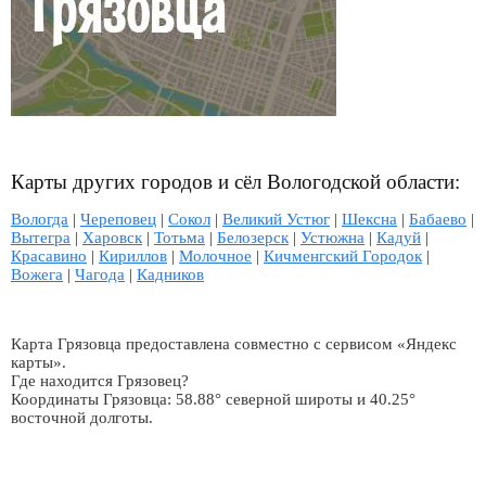
Карты других городов и сёл Вологодской области:
Вологда
|
Череповец
|
Сокол
|
Великий Устюг
|
Шексна
|
Бабаево
|
Вытегра
|
Харовск
|
Тотьма
|
Белозерск
|
Устюжна
|
Кадуй
|
Красавино
|
Кириллов
|
Молочное
|
Кичменгский Городок
|
Вожега
|
Чагода
|
Кадников
Карта Грязовца предоставлена совместно с сервисом «Яндекс
карты».
Где находится Грязовец?
Координаты Грязовца: 58.88° северной широты и 40.25°
восточной долготы.