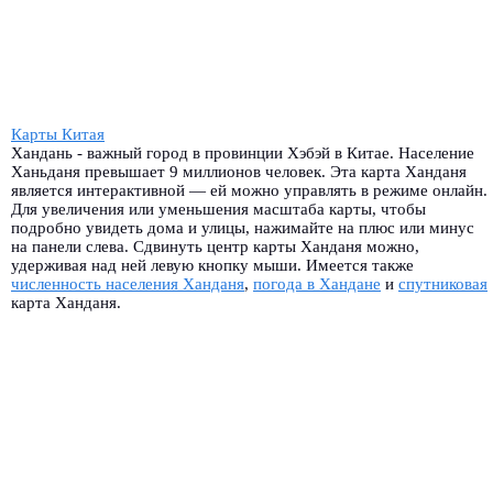
Карты Китая
Хандань - важный город в провинции Хэбэй в Китае. Население
Ханьданя превышает 9 миллионов человек. Эта карта Ханданя
является интерактивной — ей можно управлять в режиме онлайн.
Для увеличения или уменьшения масштаба карты, чтобы
подробно увидеть дома и улицы, нажимайте на плюс или минус
на панели слева. Сдвинуть центр карты Ханданя можно,
удерживая над ней левую кнопку мыши. Имеется также
численность населения Ханданя
,
погода в Хандане
и
спутниковая
карта Ханданя.