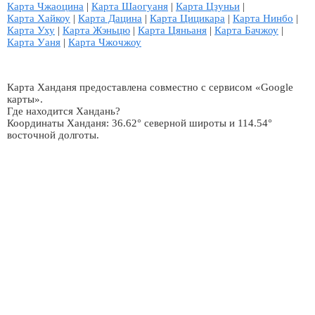
Карта Чжаоцина
|
Карта Шаогуаня
|
Карта Цзуньи
|
Карта Хайкоу
|
Карта Дацина
|
Карта Цицикара
|
Карта Нинбо
|
Карта Уху
|
Карта Жэньцю
|
Карта Цяньаня
|
Карта Бачжоу
|
Карта Уаня
|
Карта Чжочжоу
Карта Ханданя предоставлена совместно с сервисом «Google
карты».
Где находится Хандань?
Координаты Ханданя: 36.62° северной широты и 114.54°
восточной долготы.