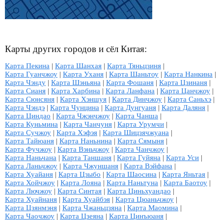
Карты других городов и сёл Китая:
Карта Пекина
|
Карта Шанхая
|
Карта Тяньцзиня
|
Карта Гуанчжоу
|
Карта Уханя
|
Карта Шаньтоу
|
Карта Нанкина
|
Карта Чэнду
|
Карта Шэньяна
|
Карта Фошаня
|
Карта Цзинаня
|
Карта Сианя
|
Карта Харбина
|
Карта Ланфана
|
Карта Цанчжоу
|
Карта Сюнсяня
|
Карта Хэншуя
|
Карта Динчжоу
|
Карта Саньхэ
|
Карта Чэндэ
|
Карта Чунцина
|
Карта Дунгуаня
|
Карта Даляня
|
Карта Циндао
|
Карта Чжэнчжоу
|
Карта Чанша
|
Карта Куньмина
|
Карта Чанчуня
|
Карта Урумчи
|
Карта Сучжоу
|
Карта Хэфэя
|
Карта Шицзячжуана
|
Карта Тайюаня
|
Карта Наньнина
|
Карта Сямыня
|
Карта Фучжоу
|
Карта Вэньчжоу
|
Карта Чанчжоу
|
Карта Наньчана
|
Карта Таншаня
|
Карта Гуйяна
|
Карта Уси
|
Карта Ланьчжоу
|
Карта Чжуншаня
|
Карта Вэйфана
|
Карта Хуайаня
|
Карта Цзыбо
|
Карта Шаосина
|
Карта Яньтая
|
Карта Хойчжоу
|
Карта Лояна
|
Карта Наньтуна
|
Карта Баотоу
|
Карта Лючжоу
|
Карта Синтая
|
Карта Циньхуандао
|
Карта Хуайнаня
|
Карта Хуайбэя
|
Карта Цюаньчжоу
|
Карта Цзянмэня
|
Карта Чжаньцзяна
|
Карта Маомина
|
Карта Чаочжоу
|
Карта Цзеяна
|
Карта Цинъюаня
|