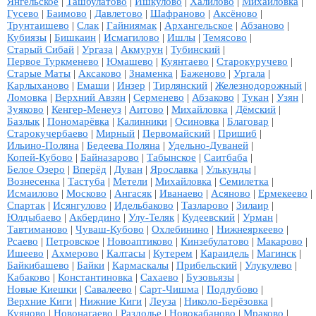
Янгельское
|
Ташбулатово
|
Ишкулово
|
Халилово
|
Михайловка
|
Гусево
|
Баимово
|
Давлетово
|
Шафраново
|
Аксёново
|
Трунтаишево
|
Слак
|
Гайниямак
|
Архангельское
|
Абзаново
|
Кубиязы
|
Бишкаин
|
Исмагилово
|
Ишлы
|
Темясово
|
Старый Сибай
|
Ургаза
|
Акмурун
|
Тубинский
|
Первое Туркменево
|
Юмашево
|
Куянтаево
|
Старокуручево
|
Старые Маты
|
Аксаково
|
Знаменка
|
Баженово
|
Ургала
|
Карлыханово
|
Емаши
|
Инзер
|
Тирлянский
|
Железнодорожный
|
Ломовка
|
Верхний Авзян
|
Серменево
|
Абзаково
|
Тукан
|
Узян
|
Зуяково
|
Кенгер-Менеуз
|
Аитово
|
Михайловка
|
Дёмский
|
Базлык
|
Пономарёвка
|
Калинники
|
Осиновка
|
Благовар
|
Старокучербаево
|
Мирный
|
Первомайский
|
Пришиб
|
Ильино-Поляна
|
Бедеева Поляна
|
Удельно-Дуваней
|
Копей-Кубово
|
Байназарово
|
Табынское
|
Саитбаба
|
Белое Озеро
|
Вперёд
|
Дуван
|
Ярославка
|
Улькунды
|
Вознесенка
|
Тастуба
|
Метели
|
Михайловка
|
Семилетка
|
Исмаилово
|
Москово
|
Ангасяк
|
Иванаево
|
Асяново
|
Ермекеево
|
Спартак
|
Исянгулово
|
Идельбаково
|
Тазларово
|
Зилаир
|
Юлдыбаево
|
Акбердино
|
Улу-Теляк
|
Кудеевский
|
Урман
|
Тавтиманово
|
Чуваш-Кубово
|
Охлебинино
|
Нижнеяркеево
|
Рсаево
|
Петровское
|
Новоаптиково
|
Кинзебулатово
|
Макарово
|
Ишеево
|
Ахмерово
|
Калтасы
|
Кутерем
|
Караидель
|
Магинск
|
Байкибашево
|
Байки
|
Кармаскалы
|
Прибельский
|
Улукулево
|
Кабаково
|
Константиновка
|
Сахаево
|
Бузовьязы
|
Новые Киешки
|
Савалеево
|
Сарт-Чишма
|
Подлубово
|
Верхние Киги
|
Нижние Киги
|
Леуза
|
Николо-Берёзовка
|
Куяново
|
Новонагаево
|
Раздолье
|
Новокабаново
|
Мраково
|