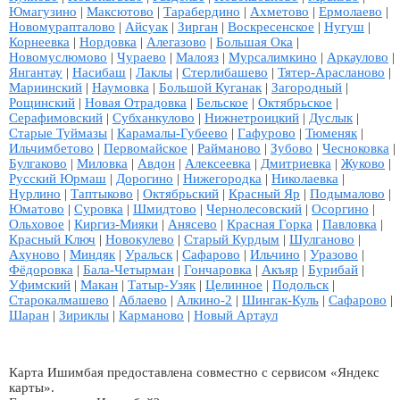
Юмагузино
|
Максютово
|
Тарабердино
|
Ахметово
|
Ермолаево
|
Новомурапталово
|
Айсуак
|
Зирган
|
Воскресенское
|
Нугуш
|
Корнеевка
|
Нордовка
|
Алегазово
|
Большая Ока
|
Новомуслюмово
|
Чураево
|
Малояз
|
Мурсалимкино
|
Аркаулово
|
Янгантау
|
Насибаш
|
Лаклы
|
Стерлибашево
|
Тятер-Арасланово
|
Мариинский
|
Наумовка
|
Большой Куганак
|
Загородный
|
Рощинский
|
Новая Отрадовка
|
Бельское
|
Октябрьское
|
Серафимовский
|
Субханкулово
|
Нижнетроицкий
|
Дуслык
|
Старые Туймазы
|
Карамалы-Губеево
|
Гафурово
|
Тюменяк
|
Ильчимбетово
|
Первомайское
|
Райманово
|
Зубово
|
Чесноковка
|
Булгаково
|
Миловка
|
Авдон
|
Алексеевка
|
Дмитриевка
|
Жуково
|
Русский Юрмаш
|
Дорогино
|
Нижегородка
|
Николаевка
|
Нурлино
|
Таптыково
|
Октябрьский
|
Красный Яр
|
Подымалово
|
Юматово
|
Суровка
|
Шмидтово
|
Чернолесовский
|
Осоргино
|
Ольховое
|
Киргиз-Мияки
|
Анясево
|
Красная Горка
|
Павловка
|
Красный Ключ
|
Новокулево
|
Старый Курдым
|
Шулганово
|
Ахуново
|
Миндяк
|
Уральск
|
Сафарово
|
Ильчино
|
Уразово
|
Фёдоровка
|
Бала-Четырман
|
Гончаровка
|
Акъяр
|
Бурибай
|
Уфимский
|
Макан
|
Татыр-Узяк
|
Целинное
|
Подольск
|
Старокалмашево
|
Аблаево
|
Алкино-2
|
Шингак-Куль
|
Сафарово
|
Шаран
|
Зириклы
|
Карманово
|
Новый Артаул
Карта Ишимбая предоставлена совместно с сервисом «Яндекс
карты».