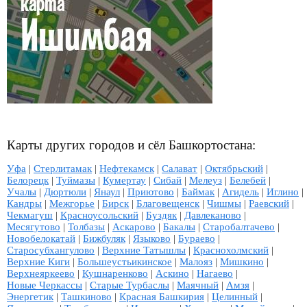
Карты других городов и сёл Башкортостана:
Уфа
|
Стерлитамак
|
Нефтекамск
|
Салават
|
Октябрьский
|
Белорецк
|
Туймазы
|
Кумертау
|
Сибай
|
Мелеуз
|
Белебей
|
Учалы
|
Дюртюли
|
Янаул
|
Приютово
|
Баймак
|
Агидель
|
Иглино
|
Кандры
|
Межгорье
|
Бирск
|
Благовещенск
|
Чишмы
|
Раевский
|
Чекмагуш
|
Красноусольский
|
Буздяк
|
Давлеканово
|
Месягутово
|
Толбазы
|
Аскарово
|
Бакалы
|
Старобалтачево
|
Новобелокатай
|
Бижбуляк
|
Языково
|
Бураево
|
Старосубхангулово
|
Верхние Татышлы
|
Краснохолмский
|
Верхние Киги
|
Большеустьикинское
|
Малояз
|
Мишкино
|
Верхнеяркеево
|
Кушнаренково
|
Аскино
|
Нагаево
|
Новые Черкассы
|
Старые Турбаслы
|
Маячный
|
Амзя
|
Энергетик
|
Ташкиново
|
Красная Башкирия
|
Целинный
|