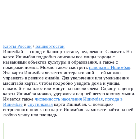
Карты России
/
Башкортостан
Ишимбай — город в Башкортостане, недалеко от Салавата. На
карте Ишимбая подробно описаны все улицы города с
названиями объектов культуры и образования, а также с
номерами домов. Можно также смотреть
панорамы Ишимбая
.
Эта карта Ишимбая является интерактивной — ей можно
управлять в режиме онлайн. Для увеличения или уменьшения
масштаба карты, чтобы подробно увидеть дома и улицы,
нажимайте на плюс или минус на панели слева. Сдвинуть центр
карты Ишимбая можно, удерживая над ней левую кнопку мыши.
Имеется также
численность населения Ишимбая
,
погода в
Ишимбае
и
спутниковая
карта Ишимбая. С помощью
встроенного поиска по карте Ишимбая вы можете найти на ней
любую улицу или площадь.