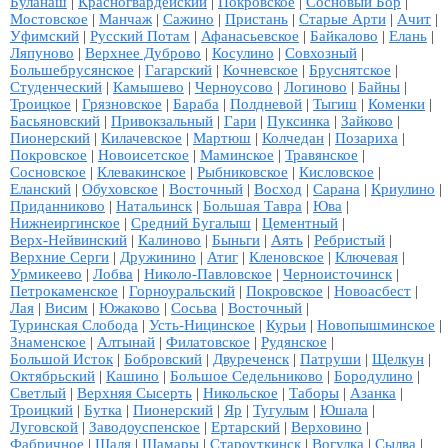
Буланаш
|
Красногвардейский
|
Покровское
|
Сосновый Бор
|
Мостовское
|
Манчаж
|
Сажино
|
Пристань
|
Старые Арти
|
Ачит
|
Уфимский
|
Русский Потам
|
Афанасьевское
|
Байкалово
|
Елань
|
Ляпуново
|
Верхнее Дуброво
|
Косулино
|
Совхозный
|
Большебрусянское
|
Гагарский
|
Кочневское
|
Бруснятское
|
Студенческий
|
Камышево
|
Черноусово
|
Логиново
|
Байны
|
Троицкое
|
Грязновское
|
Бараба
|
Полдневой
|
Тыгиш
|
Коменки
|
Басьяновский
|
Привокзальный
|
Гари
|
Пуксинка
|
Зайково
|
Пионерский
|
Килачевское
|
Мартюш
|
Колчедан
|
Позариха
|
Покровское
|
Новоисетское
|
Маминское
|
Травянское
|
Сосновское
|
Клевакинское
|
Рыбниковское
|
Кисловское
|
Еланский
|
Обуховское
|
Восточный
|
Восход
|
Сарана
|
Криулино
|
Приданниково
|
Натальинск
|
Большая Тавра
|
Юва
|
Нижнеиргинское
|
Средний Бугалыш
|
Цементный
|
Верх-Нейвинский
|
Калиново
|
Быньги
|
Аять
|
Ребристый
|
Верхние Серги
|
Дружинино
|
Атиг
|
Кленовское
|
Ключевая
|
Урмикеево
|
Лобва
|
Николо-Павловское
|
Черноисточинск
|
Петрокаменское
|
Горноуральский
|
Покровское
|
Новоасбест
|
Лая
|
Висим
|
Южаково
|
Сосьва
|
Восточный
|
Туринская Слобода
|
Усть-Ницинское
|
Курьи
|
Новопышминское
|
Знаменское
|
Алтынай
|
Филатовское
|
Рудянское
|
Большой Исток
|
Бобровский
|
Двуреченск
|
Патруши
|
Щелкун
|
Октябрьский
|
Кашино
|
Большое Седельниково
|
Бородулино
|
Светлый
|
Верхняя Сысерть
|
Никольское
|
Таборы
|
Азанка
|
Троицкий
|
Бутка
|
Пионерский
|
Яр
|
Тугулым
|
Юшала
|
Луговской
|
Заводоуспенское
|
Ертарский
|
Верховино
|
Фабричное
|
Шаля
|
Шамары
|
Староуткинск
|
Вогулка
|
Сылва
|