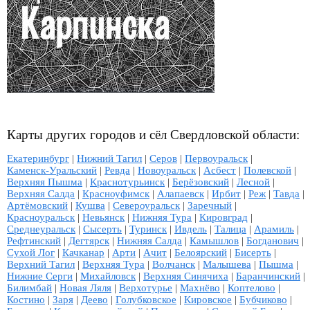
Карты других городов и сёл Свердловской области:
Екатеринбург
|
Нижний Тагил
|
Серов
|
Первоуральск
|
Каменск-Уральский
|
Ревда
|
Новоуральск
|
Асбест
|
Полевской
|
Верхняя Пышма
|
Краснотурьинск
|
Берёзовский
|
Лесной
|
Верхняя Салда
|
Красноуфимск
|
Алапаевск
|
Ирбит
|
Реж
|
Тавда
|
Артёмовский
|
Кушва
|
Североуральск
|
Заречный
|
Красноуральск
|
Невьянск
|
Нижняя Тура
|
Кировград
|
Среднеуральск
|
Сысерть
|
Туринск
|
Ивдель
|
Талица
|
Арамиль
|
Рефтинский
|
Дегтярск
|
Нижняя Салда
|
Камышлов
|
Богданович
|
Сухой Лог
|
Качканар
|
Арти
|
Ачит
|
Белоярский
|
Бисерть
|
Верхний Тагил
|
Верхняя Тура
|
Волчанск
|
Малышева
|
Пышма
|
Нижние Серги
|
Михайловск
|
Верхняя Синячиха
|
Баранчинский
|
Билимбай
|
Новая Ляля
|
Верхотурье
|
Махнёво
|
Коптелово
|
Костино
|
Заря
|
Деево
|
Голубковское
|
Кировское
|
Бубчиково
|