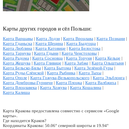
Карты других городов и сёл Польши:
Карта Варшавы
|
Карта Лодзи
|
Карта Вроцлава
|
Карта Познани
|
Карта Гданьска
|
Карта Щецина
|
Карта Быдгоща
|
Карта Люблина
|
Карта Катовице
|
Карта Белостока
|
Карта Тарнува
|
Карта Гдыни
|
Карта Ченстоховы
|
Карта Радома
|
Карта Сосновца
|
Карта Торуня
|
Карта Кельце
|
Карта Жешува
|
Карта Гливице
|
Карта Забже
|
Карта Ольштыня
|
Карта Бельско-Бялы
|
Карта Бытома
|
Карта Зелёной-Гуры
|
Карта Руды-Слёнской
|
Карта Рыбника
|
Карта Тыхы
|
Карта Ополе
|
Карта Гожува-Велькопольского
|
Карта Эльблонга
|
Карта Домбровы-Гурничи
|
Карта Плоцка
|
Карта Валбжиха
|
Карта Влоцлавека
|
Карта Хожува
|
Карта Кошалина
|
Карта Калиша
Карта Кракова предоставлена совместно с сервисом «Google
карты».
Где находится Краков?
Координаты Кракова: 50.06° северной широты и 19.94°