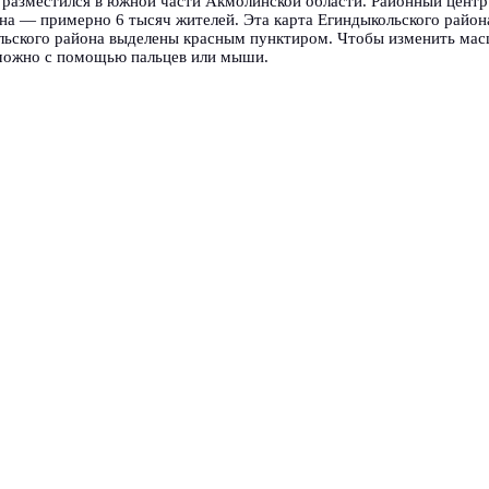
разместился в южной части Акмолинской области. Районный цент
она — примерно 6 тысяч жителей. Эта карта Егиндыкольского район
льского района выделены красным пунктиром. Чтобы изменить масш
 можно с помощью пальцев или мыши.