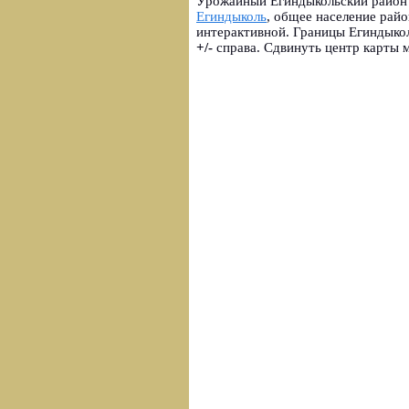
Урожайный Егиндыкольский район 
Егиндыколь
, общее население рай
интерактивной. Границы Егиндыко
+/-
справа. Сдвинуть центр карты