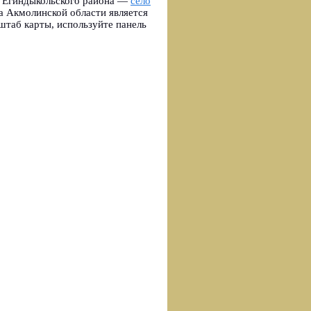
р Егиндыкольского района —
село
а Акмолинской области является
таб карты, используйте панель