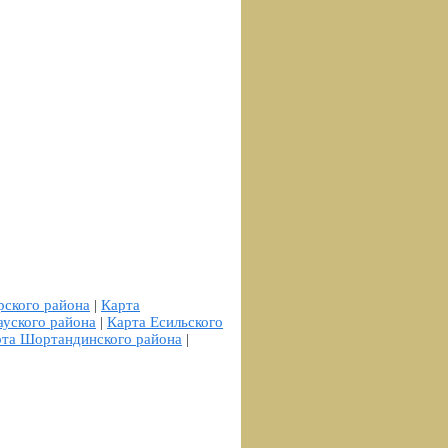
рского района
|
Карта
ауского района
|
Карта Есильского
та Шортандинского района
|