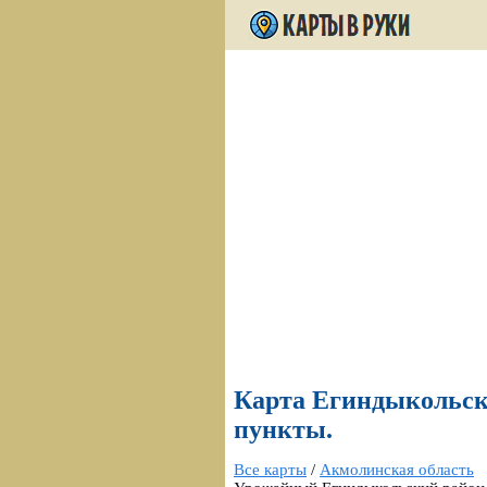
Карта Егиндыкольско
пункты.
Все карты
/
Акмолинская область