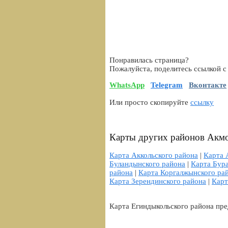
Понравилась страница?
Пожалуйста, поделитесь ссылкой с
WhatsApp
Telegram
Вконтакте
Или просто скопируйте
ссылку
Карты других районов Акмо
Карта Аккольского района
|
Карта 
Буландынского района
|
Карта Бур
района
|
Карта Коргалжынского ра
Карта Зерендинского района
|
Карт
Карта Егиндыкольского района пре