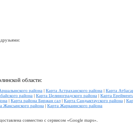
 друзьями:
линской области:
Аршалынского района
|
Карта Астраханского района
|
Карта Атбаса
абайского района
|
Карта Целиноградского района
|
Карта Ереймент
йона
|
Карта района Биржан сал
|
Карта Сандыктауского района
|
Кар
а Жаксынского района
|
Карта Жаркаинского района
доставлена совместно с сервисом «Google maps».