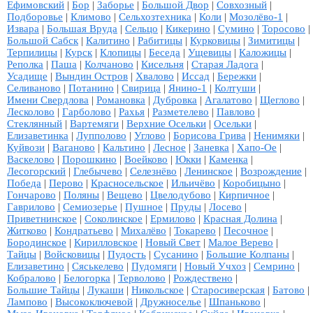
Ефимовский
|
Бор
|
Заборье
|
Большой Двор
|
Совхозный
|
Подборовье
|
Климово
|
Сельхозтехника
|
Коли
|
Мозолёво-1
|
Извара
|
Большая Вруда
|
Сельцо
|
Кикерино
|
Сумино
|
Торосово
|
Большой Сабск
|
Калитино
|
Рабитицы
|
Курковицы
|
Зимитицы
|
Терпилицы
|
Курск
|
Клопицы
|
Беседа
|
Ущевицы
|
Каложицы
|
Реполка
|
Паша
|
Колчаново
|
Кисельня
|
Старая Ладога
|
Усадище
|
Вындин Остров
|
Хвалово
|
Иссад
|
Бережки
|
Селиваново
|
Потанино
|
Свирица
|
Янино-1
|
Колтуши
|
Имени Свердлова
|
Романовка
|
Дубровка
|
Агалатово
|
Щеглово
|
Лесколово
|
Гарболово
|
Рахья
|
Разметелево
|
Павлово
|
Стеклянный
|
Вартемяги
|
Верхние Осельки
|
Осельки
|
Елизаветинка
|
Лупполово
|
Углово
|
Борисова Грива
|
Ненимяки
|
Куйвози
|
Ваганово
|
Кальтино
|
Лесное
|
Заневка
|
Хапо-Ое
|
Васкелово
|
Порошкино
|
Воейково
|
Юкки
|
Каменка
|
Лесогорский
|
Глебычево
|
Селезнёво
|
Ленинское
|
Возрождение
|
Победа
|
Перово
|
Красносельское
|
Ильичёво
|
Коробицыно
|
Гончарово
|
Поляны
|
Вещево
|
Цвелодубово
|
Кирпичное
|
Гаврилово
|
Семиозерье
|
Пушное
|
Пруды
|
Лосево
|
Приветнинское
|
Соколинское
|
Ермилово
|
Красная Долина
|
Житково
|
Кондратьево
|
Михалёво
|
Токарево
|
Песочное
|
Бородинское
|
Кирилловское
|
Новый Свет
|
Малое Верево
|
Тайцы
|
Войсковицы
|
Пудость
|
Сусанино
|
Большие Колпаны
|
Елизаветино
|
Сяськелево
|
Пудомяги
|
Новый Учхоз
|
Семрино
|
Кобралово
|
Белогорка
|
Терволово
|
Рождествено
|
Большие Тайцы
|
Лукаши
|
Никольское
|
Старосиверская
|
Батово
|
Лампово
|
Высокоключевой
|
Дружноселье
|
Шпаньково
|