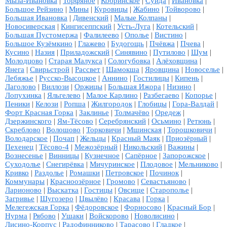
Мыза-Ивановка
|
Торфяное
|
Кобринское
|
Суйда
|
Ивановка
|
Большое Рейзино
|
Мины
|
Куровицы
|
Жабино
|
Тойворово
|
Большая Ивановка
|
Дивенский
|
Малые Колпаны
|
Новосиверская
|
Кингисеппский
|
Усть-Луга
|
Котельский
|
Большая Пустомержа
|
Фалилеево
|
Ополье
|
Вистино
|
Большое Кузёмкино
|
Глажево
|
Будогощь
|
Пчёвжа
|
Пчева
|
Кусино
|
Назия
|
Приладожский
|
Синявино
|
Путилово
|
Шум
|
Молодцово
|
Старая Малукса
|
Сологубовка
|
Алёховщина
|
Янега
|
Свирьстрой
|
Рассвет
|
Шамокша
|
Яровщина
|
Новоселье
|
Лебяжье
|
Русско-Высоцкое
|
Аннино
|
Гостилицы
|
Кипень
|
Лаголово
|
Виллози
|
Оржицы
|
Большая Ижора
|
Низино
|
Лопухинка
|
Яльгелево
|
Малое Карлино
|
Разбегаево
|
Копорье
|
Пеники
|
Келози
|
Ропша
|
Жилгородок
|
Глобицы
|
Гора-Валдай
|
Форт Красная Горка
|
Заклинье
|
Толмачёво
|
Оредеж
|
Дзержинского
|
Ям-Тёсово
|
Серебрянский
|
Осьмино
|
Ретюнь
|
Скреблово
|
Волошово
|
Торковичи
|
Мшинская
|
Торошковичи
|
Володарское
|
Почап
|
Жельцы
|
Красный Маяк
|
Приозёрный
|
Пехенец
|
Тёсово-4
|
Межозёрный
|
Никольский
|
Важины
|
Вознесенье
|
Винницы
|
Кузнечное
|
Сапёрное
|
Запорожское
|
Суходолье
|
Снегирёвка
|
Мичуринское
|
Плодовое
|
Мельниково
|
Кривко
|
Раздолье
|
Ромашки
|
Петровское
|
Починок
|
Коммунары
|
Красноозёрное
|
Громово
|
Севастьяново
|
Ларионово
|
Выскатка
|
Гостицы
|
Овсище
|
Старополье
|
Загривье
|
Шугозеро
|
Цвылёво
|
Красава
|
Горка
|
Мелегежская Горка
|
Фёдоровское
|
Форносово
|
Красный Бор
|
Нурма
|
Рябово
|
Ушаки
|
Войскорово
|
Новолисино
|
Лисино-Корпус
|
Радофинниково
|
Тарасово
|
Гладкое
|