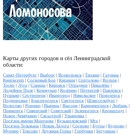
Карты других городов и сёл Ленинградской
области:
Санкт-Петербург
|
Выборг
|
Всеволожск
|
Тихвин
|
Гатчина
|
Кингисепп
|
Сосновый Бор
|
Кириши
|
Сертолово
|
Волхов
|
Тосно
|
Луга
|
Сланцы
|
Кировск
|
Отрадное
|
Пикалёво
|
Лодейное Поле
|
Коммунар
|
Колпино
|
Петергоф
|
Павловск
|
Пушкин
|
Сестрорецк
|
Ивангород
|
Никольское
|
Приозерск
|
Подпорожье
|
Бокситогорск
|
Светогорск
|
Шлиссельбург
|
Волосово
|
Рощино
|
Вырица
|
Высоцк
|
Каменногорск
|
Любань
|
Приморск
|
Сиверский
|
Советский
|
Зеленогорск
|
Кронштадт
|
Новое Девяткино
|
Сясьстрой
|
Ульяновка
|
Посёлок имени Морозова
|
Кузьмоловский
|
Мга
|
Посёлок Тельмана
|
Новая Ладога
|
Сосново
|
Бугры
|
Кудрово
|
Мурино
|
Токсово
|
Дружная Горка
|
Горбунки
|
Бегуницы
|