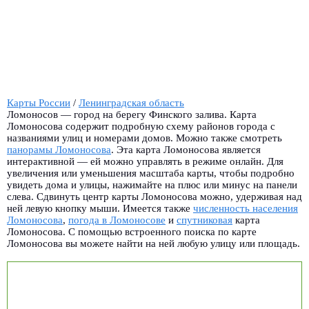
Карты России
/
Ленинградская область
Ломоносов — город на берегу Финского залива. Карта
Ломоносова содержит подробную схему районов города с
названиями улиц и номерами домов. Можно также смотреть
панорамы Ломоносова
.
Эта карта Ломоносова является
интерактивной — ей можно управлять в режиме онлайн. Для
увеличения или уменьшения масштаба карты, чтобы подробно
увидеть дома и улицы, нажимайте на плюс или минус на панели
слева. Сдвинуть центр карты Ломоносова можно, удерживая над
ней левую кнопку мыши. Имеется также
численность населения
Ломоносова
,
погода в Ломоносове
и
спутниковая
карта
Ломоносова. С помощью встроенного поиска по карте
Ломоносова вы можете найти на ней любую улицу или площадь.