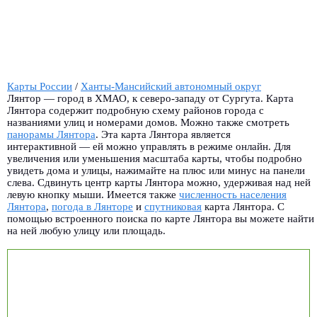
Карты России
/
Ханты-Мансийский автономный округ
Лянтор — город в ХМАО, к северо-западу от Сургута. Карта
Лянтора содержит подробную схему районов города с
названиями улиц и номерами домов. Можно также смотреть
панорамы Лянтора
.
Эта карта Лянтора является
интерактивной — ей можно управлять в режиме онлайн. Для
увеличения или уменьшения масштаба карты, чтобы подробно
увидеть дома и улицы, нажимайте на плюс или минус на панели
слева. Сдвинуть центр карты Лянтора можно, удерживая над ней
левую кнопку мыши. Имеется также
численность населения
Лянтора
,
погода в Лянторе
и
спутниковая
карта Лянтора. С
помощью встроенного поиска по карте Лянтора вы можете найти
на ней любую улицу или площадь.