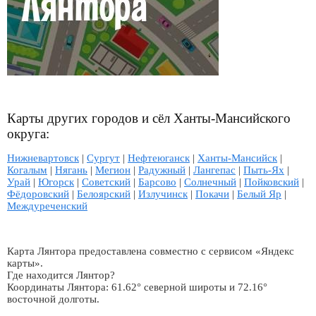
Карты других городов и сёл Ханты-Мансийского
округа:
Нижневартовск
|
Сургут
|
Нефтеюганск
|
Ханты-Мансийск
|
Когалым
|
Нягань
|
Мегион
|
Радужный
|
Лангепас
|
Пыть-Ях
|
Урай
|
Югорск
|
Советский
|
Барсово
|
Солнечный
|
Пойковский
|
Фёдоровский
|
Белоярский
|
Излучинск
|
Покачи
|
Белый Яр
|
Междуреченский
Карта Лянтора предоставлена совместно с сервисом «Яндекс
карты».
Где находится Лянтор?
Координаты Лянтора: 61.62° северной широты и 72.16°
восточной долготы.