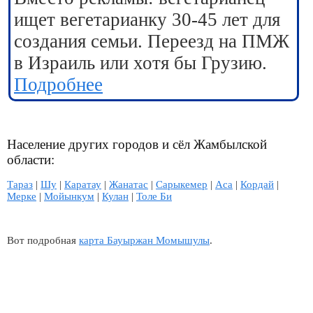
ищет вегетарианку 30-45 лет для
создания семьи. Переезд на ПМЖ
в Израиль или хотя бы Грузию.
Подробнее
Население других городов и сёл Жамбылской
области:
Тараз
|
Шу
|
Каратау
|
Жанатас
|
Сарыкемер
|
Аса
|
Кордай
|
Мерке
|
Мойынкум
|
Кулан
|
Толе Би
Вот подробная
карта Бауыржан Момышулы
.