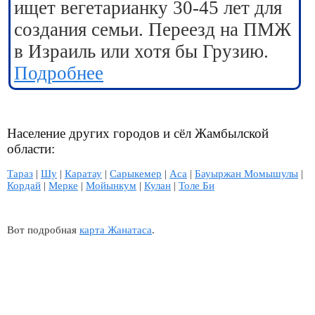
ищет вегетарианку 30-45 лет для
создания семьи. Переезд на ПМЖ
в Израиль или хотя бы Грузию.
Подробнее
Население других городов и сёл Жамбылской
области:
Тараз
|
Шу
|
Каратау
|
Сарыкемер
|
Аса
|
Бауыржан Момышулы
|
Кордай
|
Мерке
|
Мойынкум
|
Кулан
|
Толе Би
Вот подробная
карта Жанатаса
.