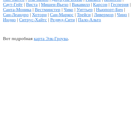
Саут-Гейт
|
Виста
|
Мишен-Вьехо
|
Вакавилл
|
Карсон
|
Гесперия
|
Санта-Моника
|
Вестминстер
|
Чико
|
Уиттьер
|
Ньюпорт-Бич
|
Сан-Леандро
|
Хоторн
|
Сан-Маркос
|
Трейси
|
Ливермор
|
Чино
|
Индио
|
Ситрус-Хайтс
|
Редвуд-Сити
|
Пало-Альто
Вот подробная
карта Элк-Гроува
.