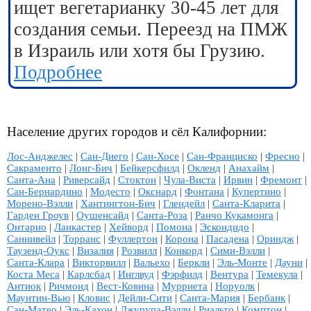
ищет вегетарианку 30-45 лет для
создания семьи. Переезд на ПМЖ
в Израиль или хотя бы Грузию.
Подробнее
Население других городов и сёл Калифорнии:
Лос-Анджелес
|
Сан-Диего
|
Сан-Хосе
|
Сан-Франциско
|
Фресно
|
Сакраменто
|
Лонг-Бич
|
Бейкерсфилд
|
Окленд
|
Анахайм
|
Санта-Ана
|
Риверсайд
|
Стоктон
|
Чула-Виста
|
Ирвин
|
Фремонт
|
Сан-Бернардино
|
Модесто
|
Окснард
|
Фонтана
|
Купертино
|
Морено-Вэлли
|
Хантингтон-Бич
|
Глендейл
|
Санта-Кларита
|
Гарден Гроув
|
Оушенсайд
|
Санта-Роза
|
Ранчо Кукамонга
|
Онтарио
|
Ланкастер
|
Хейворд
|
Помона
|
Эскондидо
|
Саннивейл
|
Торранс
|
Фуллертон
|
Корона
|
Пасадена
|
Ориндж
|
Таузенд-Оукс
|
Визалия
|
Розвилл
|
Конкорд
|
Сими-Вэлли
|
Санта-Клара
|
Викторвилл
|
Вальехо
|
Беркли
|
Эль-Монте
|
Дауни
|
Коста Меса
|
Карлсбад
|
Инглвуд
|
Фэрфилд
|
Вентура
|
Темекула
|
Антиок
|
Ричмонд
|
Вест-Ковина
|
Мурриета
|
Норуолк
|
Маунтин-Вью
|
Кловис
|
Дейли-Сити
|
Санта-Мария
|
Бербанк
|
Сан-Матео
|
Эль-Кахон
|
Джурупа-Вэлли
|
Риальто
|
Комптон
|