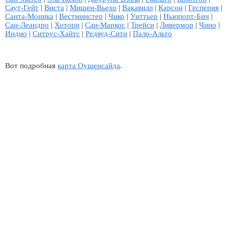
Саут-Гейт
|
Виста
|
Мишен-Вьехо
|
Вакавилл
|
Карсон
|
Гесперия
|
Санта-Моника
|
Вестминстер
|
Чико
|
Уиттьер
|
Ньюпорт-Бич
|
Сан-Леандро
|
Хоторн
|
Сан-Маркос
|
Трейси
|
Ливермор
|
Чино
|
Индио
|
Ситрус-Хайтс
|
Редвуд-Сити
|
Пало-Альто
Вот подробная
карта Оушенсайда
.