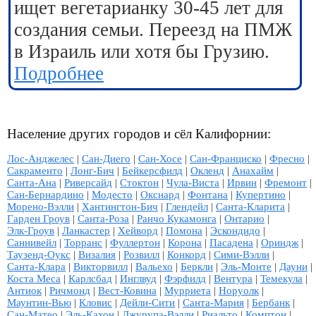
ищет вегетарианку 30-45 лет для
создания семьи. Переезд на ПМЖ
в Израиль или хотя бы Грузию.
Подробнее
Население других городов и сёл Калифорнии:
Лос-Анджелес
|
Сан-Диего
|
Сан-Хосе
|
Сан-Франциско
|
Фресно
|
Сакраменто
|
Лонг-Бич
|
Бейкерсфилд
|
Окленд
|
Анахайм
|
Санта-Ана
|
Риверсайд
|
Стоктон
|
Чула-Виста
|
Ирвин
|
Фремонт
|
Сан-Бернардино
|
Модесто
|
Окснард
|
Фонтана
|
Купертино
|
Морено-Вэлли
|
Хантингтон-Бич
|
Глендейл
|
Санта-Кларита
|
Гарден Гроув
|
Санта-Роза
|
Ранчо Кукамонга
|
Онтарио
|
Элк-Гроув
|
Ланкастер
|
Хейворд
|
Помона
|
Эскондидо
|
Саннивейл
|
Торранс
|
Фуллертон
|
Корона
|
Пасадена
|
Ориндж
|
Таузенд-Оукс
|
Визалия
|
Розвилл
|
Конкорд
|
Сими-Вэлли
|
Санта-Клара
|
Викторвилл
|
Вальехо
|
Беркли
|
Эль-Монте
|
Дауни
|
Коста Меса
|
Карлсбад
|
Инглвуд
|
Фэрфилд
|
Вентура
|
Темекула
|
Антиок
|
Ричмонд
|
Вест-Ковина
|
Мурриета
|
Норуолк
|
Маунтин-Вью
|
Кловис
|
Дейли-Сити
|
Санта-Мария
|
Бербанк
|
Сан-Матео
|
Эль-Кахон
|
Джурупа-Вэлли
|
Риальто
|
Комптон
|