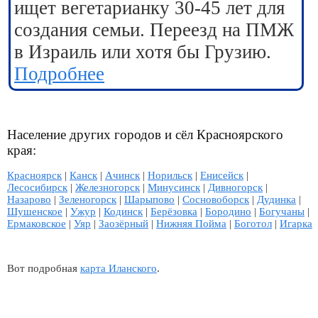
ищет вегетарианку 30-45 лет для
создания семьи. Переезд на ПМЖ
в Израиль или хотя бы Грузию.
Подробнее
Население других городов и сёл Красноярского
края:
Красноярск
|
Канск
|
Ачинск
|
Норильск
|
Енисейск
|
Лесосибирск
|
Железногорск
|
Минусинск
|
Дивногорск
|
Назарово
|
Зеленогорск
|
Шарыпово
|
Сосновоборск
|
Дудинка
|
Шушенское
|
Ужур
|
Кодинск
|
Берёзовка
|
Бородино
|
Богучаны
|
Ермаковское
|
Уяр
|
Заозёрный
|
Нижняя Пойма
|
Боготол
|
Игарка
Вот подробная
карта Иланского
.