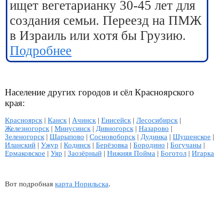
ищет вегетарианку 30-45 лет для
создания семьи. Переезд на ПМЖ
в Израиль или хотя бы Грузию.
Подробнее
Население других городов и сёл Красноярского
края:
Красноярск
|
Канск
|
Ачинск
|
Енисейск
|
Лесосибирск
|
Железногорск
|
Минусинск
|
Дивногорск
|
Назарово
|
Зеленогорск
|
Шарыпово
|
Сосновоборск
|
Дудинка
|
Шушенское
|
Иланский
|
Ужур
|
Кодинск
|
Берёзовка
|
Бородино
|
Богучаны
|
Ермаковское
|
Уяр
|
Заозёрный
|
Нижняя Пойма
|
Боготол
|
Игарка
Вот подробная
карта Норильска
.