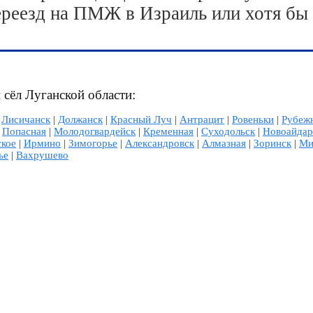
ереезд на ПМЖ в Израиль или хотя бы
 сёл Луганской области:
|
Лисичанск
|
Должанск
|
Красный Луч
|
Антрацит
|
Ровеньки
|
Рубеж
|
Попасная
|
Молодогвардейск
|
Кременная
|
Суходольск
|
Новоайдар
ское
|
Ирмино
|
Зимогорье
|
Александровск
|
Алмазная
|
Зоринск
|
Ми
ье
|
Вахрушево