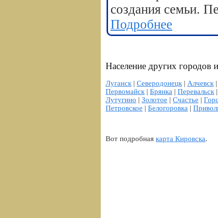
создания семьи. П
Подробнее
Население других городов и
Луганск
|
Северодонецк
|
Алчевск
Первомайск
|
Брянка
|
Перевальск
Лутугино
|
Золотое
|
Счастье
|
Гор
Петровское
|
Белогоровка
|
Привол
Вот подробная
карта Кировска
.