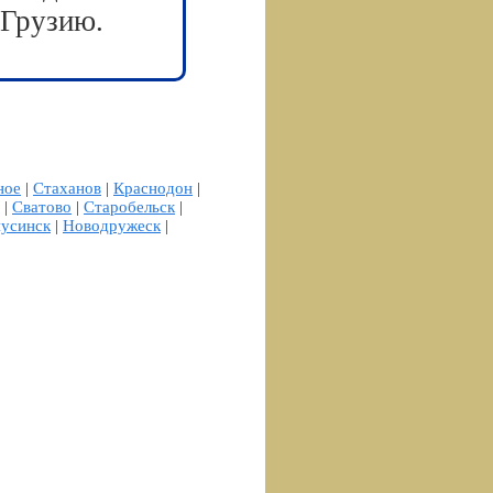
 Грузию.
ное
|
Стаханов
|
Краснодон
|
|
Сватово
|
Старобельск
|
усинск
|
Новодружеск
|