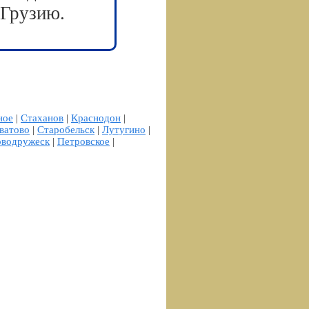
 Грузию.
ное
|
Стаханов
|
Краснодон
|
ватово
|
Старобельск
|
Лутугино
|
водружеск
|
Петровское
|