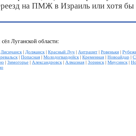
ереезд на ПМЖ в Израиль или хотя бы
 сёл Луганской области:
|
Лисичанск
|
Должанск
|
Красный Луч
|
Антрацит
|
Ровеньки
|
Рубеж
ревальск
|
Попасная
|
Молодогвардейск
|
Кременная
|
Новоайдар
|
С
но
|
Зимогорье
|
Александровск
|
Алмазная
|
Зоринск
|
Миусинск
|
Но
во