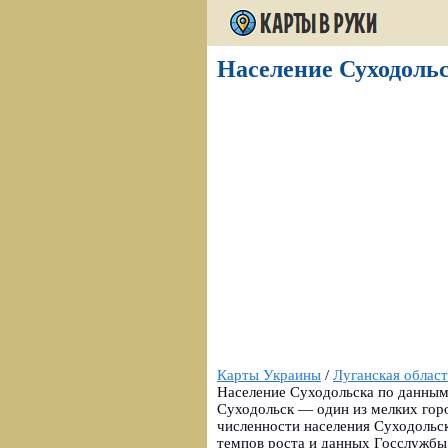
Население Суходольс
Карты Украины
/
Луганская област
Население Суходольска по данным 
Суходольск — один из мелких гор
численности населения Суходольск
темпов роста и данных Госслужбы 