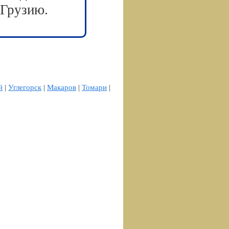
 Грузию.
й
|
Углегорск
|
Макаров
|
Томари
|