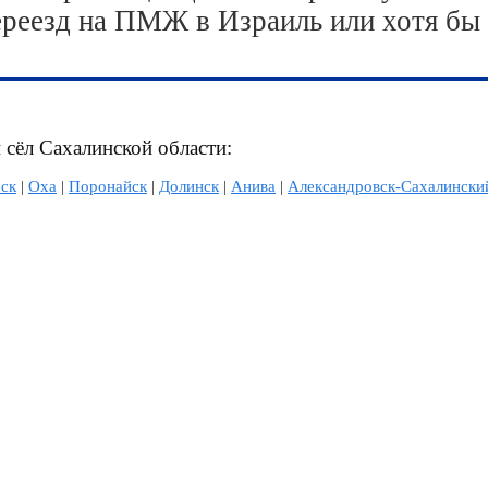
ереезд на ПМЖ в Израиль или хотя бы
 сёл Сахалинской области:
ск
|
Оха
|
Поронайск
|
Долинск
|
Анива
|
Александровск-Сахалински