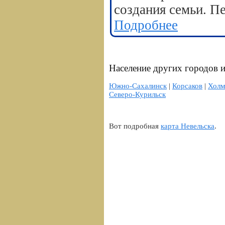
создания семьи. П
Подробнее
Население других городов и
Южно-Сахалинск
|
Корсаков
|
Холм
Северо-Курильск
Вот подробная
карта Невельска
.