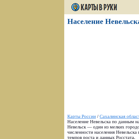
Население Невельска
Карты России
/
Сахалинская облас
Население Невельска по данным на 
Невельск — один из мелких городо
численности населения Невельска 
темпов роста и данных Росстата.