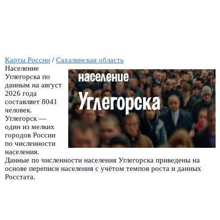
Карты России
/
Сахалинская область
Население
Углегорска по
данным на август
2026 года
составляет 8041
человек.
Углегорск —
один из мелких
городов России
по численности
населения.
Данные по численности населения Углегорска приведены на
основе переписи населения с учётом темпов роста и данных
Росстата.