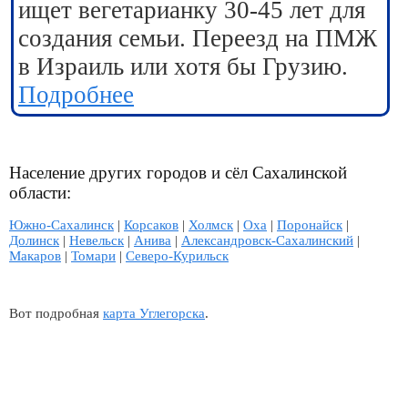
ищет вегетарианку 30-45 лет для
создания семьи. Переезд на ПМЖ
в Израиль или хотя бы Грузию.
Подробнее
Население других городов и сёл Сахалинской
области:
Южно-Сахалинск
|
Корсаков
|
Холмск
|
Оха
|
Поронайск
|
Долинск
|
Невельск
|
Анива
|
Александровск-Сахалинский
|
Макаров
|
Томари
|
Северо-Курильск
Вот подробная
карта Углегорска
.