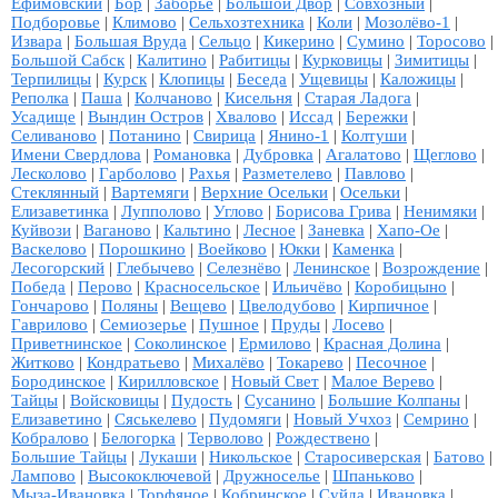
Ефимовский
|
Бор
|
Заборье
|
Большой Двор
|
Совхозный
|
Подборовье
|
Климово
|
Сельхозтехника
|
Коли
|
Мозолёво-1
|
Извара
|
Большая Вруда
|
Сельцо
|
Кикерино
|
Сумино
|
Торосово
|
Большой Сабск
|
Калитино
|
Рабитицы
|
Курковицы
|
Зимитицы
|
Терпилицы
|
Курск
|
Клопицы
|
Беседа
|
Ущевицы
|
Каложицы
|
Реполка
|
Паша
|
Колчаново
|
Кисельня
|
Старая Ладога
|
Усадище
|
Вындин Остров
|
Хвалово
|
Иссад
|
Бережки
|
Селиваново
|
Потанино
|
Свирица
|
Янино-1
|
Колтуши
|
Имени Свердлова
|
Романовка
|
Дубровка
|
Агалатово
|
Щеглово
|
Лесколово
|
Гарболово
|
Рахья
|
Разметелево
|
Павлово
|
Стеклянный
|
Вартемяги
|
Верхние Осельки
|
Осельки
|
Елизаветинка
|
Лупполово
|
Углово
|
Борисова Грива
|
Ненимяки
|
Куйвози
|
Ваганово
|
Кальтино
|
Лесное
|
Заневка
|
Хапо-Ое
|
Васкелово
|
Порошкино
|
Воейково
|
Юкки
|
Каменка
|
Лесогорский
|
Глебычево
|
Селезнёво
|
Ленинское
|
Возрождение
|
Победа
|
Перово
|
Красносельское
|
Ильичёво
|
Коробицыно
|
Гончарово
|
Поляны
|
Вещево
|
Цвелодубово
|
Кирпичное
|
Гаврилово
|
Семиозерье
|
Пушное
|
Пруды
|
Лосево
|
Приветнинское
|
Соколинское
|
Ермилово
|
Красная Долина
|
Житково
|
Кондратьево
|
Михалёво
|
Токарево
|
Песочное
|
Бородинское
|
Кирилловское
|
Новый Свет
|
Малое Верево
|
Тайцы
|
Войсковицы
|
Пудость
|
Сусанино
|
Большие Колпаны
|
Елизаветино
|
Сяськелево
|
Пудомяги
|
Новый Учхоз
|
Семрино
|
Кобралово
|
Белогорка
|
Терволово
|
Рождествено
|
Большие Тайцы
|
Лукаши
|
Никольское
|
Старосиверская
|
Батово
|
Лампово
|
Высокоключевой
|
Дружноселье
|
Шпаньково
|
Мыза-Ивановка
|
Торфяное
|
Кобринское
|
Суйда
|
Ивановка
|