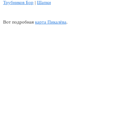
Трубников Бор
|
Шапки
Вот подробная
карта Пикалёва
.