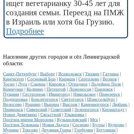
ищет вегетарианку 30-45 лет для
создания семьи. Переезд на ПМЖ
в Израиль или хотя бы Грузию.
Подробнее
Население других городов и сёл Ленинградской
области:
Санкт-Петербург
|
Выборг
|
Всеволожск
|
Тихвин
|
Гатчина
|
Кингисепп
|
Сосновый Бор
|
Кириши
|
Сертолово
|
Волхов
|
Тосно
|
Луга
|
Сланцы
|
Кировск
|
Отрадное
|
Лодейное Поле
|
Коммунар
|
Колпино
|
Петергоф
|
Ломоносов
|
Павловск
|
Пушкин
|
Сестрорецк
|
Ивангород
|
Никольское
|
Приозерск
|
Подпорожье
|
Бокситогорск
|
Светогорск
|
Шлиссельбург
|
Волосово
|
Рощино
|
Вырица
|
Высоцк
|
Каменногорск
|
Любань
|
Приморск
|
Сиверский
|
Советский
|
Зеленогорск
|
Кронштадт
|
Новое Девяткино
|
Сясьстрой
|
Ульяновка
|
Посёлок имени Морозова
|
Кузьмоловский
|
Мга
|
Посёлок Тельмана
|
Новая Ладога
|
Сосново
|
Бугры
|
Кудрово
|
Мурино
|
Токсово
|
Дружная Горка
|
Горбунки
|
Бегуницы
|