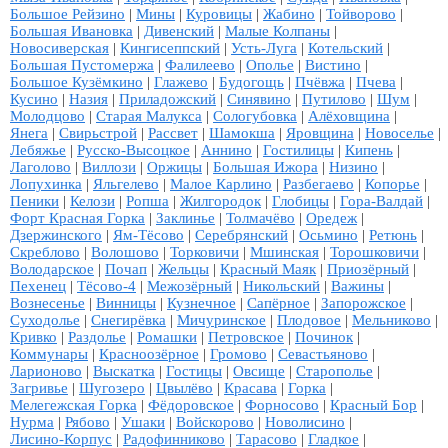
Большое Рейзино
|
Мины
|
Куровицы
|
Жабино
|
Тойворово
|
Большая Ивановка
|
Дивенский
|
Малые Колпаны
|
Новосиверская
|
Кингисеппский
|
Усть-Луга
|
Котельский
|
Большая Пустомержа
|
Фалилеево
|
Ополье
|
Вистино
|
Большое Кузёмкино
|
Глажево
|
Будогощь
|
Пчёвжа
|
Пчева
|
Кусино
|
Назия
|
Приладожский
|
Синявино
|
Путилово
|
Шум
|
Молодцово
|
Старая Малукса
|
Сологубовка
|
Алёховщина
|
Янега
|
Свирьстрой
|
Рассвет
|
Шамокша
|
Яровщина
|
Новоселье
|
Лебяжье
|
Русско-Высоцкое
|
Аннино
|
Гостилицы
|
Кипень
|
Лаголово
|
Виллози
|
Оржицы
|
Большая Ижора
|
Низино
|
Лопухинка
|
Яльгелево
|
Малое Карлино
|
Разбегаево
|
Копорье
|
Пеники
|
Келози
|
Ропша
|
Жилгородок
|
Глобицы
|
Гора-Валдай
|
Форт Красная Горка
|
Заклинье
|
Толмачёво
|
Оредеж
|
Дзержинского
|
Ям-Тёсово
|
Серебрянский
|
Осьмино
|
Ретюнь
|
Скреблово
|
Волошово
|
Торковичи
|
Мшинская
|
Торошковичи
|
Володарское
|
Почап
|
Жельцы
|
Красный Маяк
|
Приозёрный
|
Пехенец
|
Тёсово-4
|
Межозёрный
|
Никольский
|
Важины
|
Вознесенье
|
Винницы
|
Кузнечное
|
Сапёрное
|
Запорожское
|
Суходолье
|
Снегирёвка
|
Мичуринское
|
Плодовое
|
Мельниково
|
Кривко
|
Раздолье
|
Ромашки
|
Петровское
|
Починок
|
Коммунары
|
Красноозёрное
|
Громово
|
Севастьяново
|
Ларионово
|
Выскатка
|
Гостицы
|
Овсище
|
Старополье
|
Загривье
|
Шугозеро
|
Цвылёво
|
Красава
|
Горка
|
Мелегежская Горка
|
Фёдоровское
|
Форносово
|
Красный Бор
|
Нурма
|
Рябово
|
Ушаки
|
Войскорово
|
Новолисино
|
Лисино-Корпус
|
Радофинниково
|
Тарасово
|
Гладкое
|