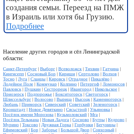
создания семьи. Переезд на ПМЖ
в Израиль или хотя бы Грузию.
Подробнее
Население других городов и сёл Ленинградской
области:
Санкт-Петербург
|
Выборг
|
Всеволожск
|
Тихвин
|
Гатчина
|
Кингисепп
|
Сосновый Бор
|
Кириши
|
Сертолово
|
Волхов
|
Тосно
|
Луга
|
Сланцы
|
Кировск
|
Отрадное
|
Пикалёво
|
Лодейное Поле
|
Коммунар
|
Колпино
|
Петергоф
|
Ломоносов
|
Павловск
|
Пушкин
|
Сестрорецк
|
Ивангород
|
Никольское
|
Приозерск
|
Подпорожье
|
Бокситогорск
|
Светогорск
|
Шлиссельбург
|
Волосово
|
Вырица
|
Высоцк
|
Каменногорск
|
Любань
|
Приморск
|
Сиверский
|
Советский
|
Зеленогорск
|
Кронштадт
|
Новое Девяткино
|
Сясьстрой
|
Ульяновка
|
Посёлок имени Морозова
|
Кузьмоловский
|
Мга
|
Посёлок Тельмана
|
Новая Ладога
|
Сосново
|
Бугры
|
Кудрово
|
Мурино
|
Токсово
|
Дружная Горка
|
Горбунки
|
Бегуницы
|
Ефимовский
|
Бор
|
Заборье
|
Большой Двор
|
Совхозный
|