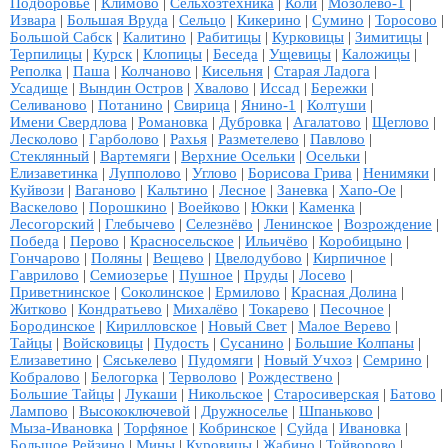
Подборовье
|
Климово
|
Сельхозтехника
|
Коли
|
Мозолёво-1
|
Извара
|
Большая Вруда
|
Сельцо
|
Кикерино
|
Сумино
|
Торосово
|
Большой Сабск
|
Калитино
|
Рабитицы
|
Курковицы
|
Зимитицы
|
Терпилицы
|
Курск
|
Клопицы
|
Беседа
|
Ущевицы
|
Каложицы
|
Реполка
|
Паша
|
Колчаново
|
Кисельня
|
Старая Ладога
|
Усадище
|
Вындин Остров
|
Хвалово
|
Иссад
|
Бережки
|
Селиваново
|
Потанино
|
Свирица
|
Янино-1
|
Колтуши
|
Имени Свердлова
|
Романовка
|
Дубровка
|
Агалатово
|
Щеглово
|
Лесколово
|
Гарболово
|
Рахья
|
Разметелево
|
Павлово
|
Стеклянный
|
Вартемяги
|
Верхние Осельки
|
Осельки
|
Елизаветинка
|
Лупполово
|
Углово
|
Борисова Грива
|
Ненимяки
|
Куйвози
|
Ваганово
|
Кальтино
|
Лесное
|
Заневка
|
Хапо-Ое
|
Васкелово
|
Порошкино
|
Воейково
|
Юкки
|
Каменка
|
Лесогорский
|
Глебычево
|
Селезнёво
|
Ленинское
|
Возрождение
|
Победа
|
Перово
|
Красносельское
|
Ильичёво
|
Коробицыно
|
Гончарово
|
Поляны
|
Вещево
|
Цвелодубово
|
Кирпичное
|
Гаврилово
|
Семиозерье
|
Пушное
|
Пруды
|
Лосево
|
Приветнинское
|
Соколинское
|
Ермилово
|
Красная Долина
|
Житково
|
Кондратьево
|
Михалёво
|
Токарево
|
Песочное
|
Бородинское
|
Кирилловское
|
Новый Свет
|
Малое Верево
|
Тайцы
|
Войсковицы
|
Пудость
|
Сусанино
|
Большие Колпаны
|
Елизаветино
|
Сяськелево
|
Пудомяги
|
Новый Учхоз
|
Семрино
|
Кобралово
|
Белогорка
|
Терволово
|
Рождествено
|
Большие Тайцы
|
Лукаши
|
Никольское
|
Старосиверская
|
Батово
|
Лампово
|
Высокоключевой
|
Дружноселье
|
Шпаньково
|
Мыза-Ивановка
|
Торфяное
|
Кобринское
|
Суйда
|
Ивановка
|
Большое Рейзино
|
Мины
|
Куровицы
|
Жабино
|
Тойворово
|