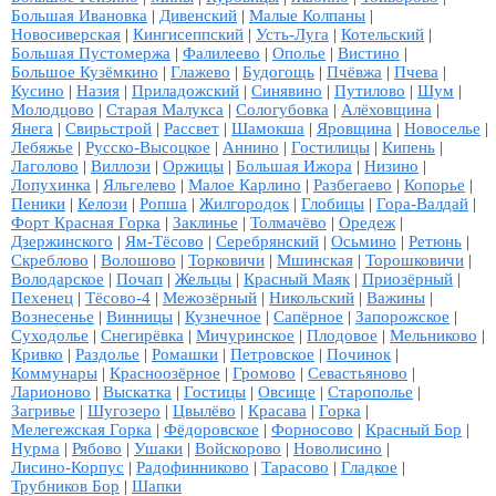
Большая Ивановка
|
Дивенский
|
Малые Колпаны
|
Новосиверская
|
Кингисеппский
|
Усть-Луга
|
Котельский
|
Большая Пустомержа
|
Фалилеево
|
Ополье
|
Вистино
|
Большое Кузёмкино
|
Глажево
|
Будогощь
|
Пчёвжа
|
Пчева
|
Кусино
|
Назия
|
Приладожский
|
Синявино
|
Путилово
|
Шум
|
Молодцово
|
Старая Малукса
|
Сологубовка
|
Алёховщина
|
Янега
|
Свирьстрой
|
Рассвет
|
Шамокша
|
Яровщина
|
Новоселье
|
Лебяжье
|
Русско-Высоцкое
|
Аннино
|
Гостилицы
|
Кипень
|
Лаголово
|
Виллози
|
Оржицы
|
Большая Ижора
|
Низино
|
Лопухинка
|
Яльгелево
|
Малое Карлино
|
Разбегаево
|
Копорье
|
Пеники
|
Келози
|
Ропша
|
Жилгородок
|
Глобицы
|
Гора-Валдай
|
Форт Красная Горка
|
Заклинье
|
Толмачёво
|
Оредеж
|
Дзержинского
|
Ям-Тёсово
|
Серебрянский
|
Осьмино
|
Ретюнь
|
Скреблово
|
Волошово
|
Торковичи
|
Мшинская
|
Торошковичи
|
Володарское
|
Почап
|
Жельцы
|
Красный Маяк
|
Приозёрный
|
Пехенец
|
Тёсово-4
|
Межозёрный
|
Никольский
|
Важины
|
Вознесенье
|
Винницы
|
Кузнечное
|
Сапёрное
|
Запорожское
|
Суходолье
|
Снегирёвка
|
Мичуринское
|
Плодовое
|
Мельниково
|
Кривко
|
Раздолье
|
Ромашки
|
Петровское
|
Починок
|
Коммунары
|
Красноозёрное
|
Громово
|
Севастьяново
|
Ларионово
|
Выскатка
|
Гостицы
|
Овсище
|
Старополье
|
Загривье
|
Шугозеро
|
Цвылёво
|
Красава
|
Горка
|
Мелегежская Горка
|
Фёдоровское
|
Форносово
|
Красный Бор
|
Нурма
|
Рябово
|
Ушаки
|
Войскорово
|
Новолисино
|
Лисино-Корпус
|
Радофинниково
|
Тарасово
|
Гладкое
|
Трубников Бор
|
Шапки