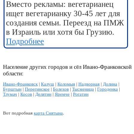
Вместо рекламы: вегетарианец
ищет вегетарианку 30-45 лет для
создания семьи. Переезд на ПМЖ
в Израиль или хотя бы Грузию.
Подробнее
Население других городов и сёл Ивано-Франковской
области:
Ивано-Франковск
|
Калуш
|
Коломыя
|
Надворная
|
Долина
|
Бурштын
|
Перегинское
|
Болехов
|
Тысменица
|
Городенка
|
Тлумач
|
Косов
|
Делятин
|
Яремче
|
Рогатин
Вот подробная
карта Снятына
.