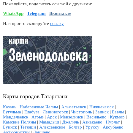
Пожалуйста, поделитесь ссылкой с друзьями:
WhatsApp
Telegram
Вконтакте
Или просто скопируйте
ссылку
Карты городов Татарстана:
Казань
|
Набережные Челны
|
Альметьевск
|
Нижнекамск
|
Бугульма
|
Елабуга
|
Лениногорск
|
Чистополь
|
Заинск
|
Бавлы
|
Менделеевск
|
Агрыз
|
Арск
|
Мензелинск
|
Васильево
|
Кукмор
|
Камские Поляны
|
Мамадыш
|
Джалиль
|
Азнакаево
|
Нурлат
|
Буинск
|
Тетюши
|
Алексеевское
|
Болгар
|
Уруссу
|
Аксубаево
|
Актюбинский
|
Лаишево