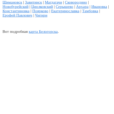
Шимановск
|
Завитинск
|
Магдагачи
|
Сковородино
|
Новобурейский
|
Циолковский
|
Серышево
|
Архара
|
Ивановка
|
Константиновка
|
Поярково
|
Екатеринославка
|
Тамбовка
|
Ерофей Павлович
|
Чигири
Вот подробная
карта Белогорска
.