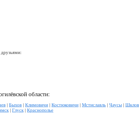
 друзьями:
огилёвской области:
чев
|
Быхов
|
Климовичи
|
Костюковичи
|
Мстиславль
|
Чаусы
|
Шклов
имск
|
Глуск
|
Краснополье