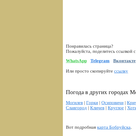
Понравилась страница?
Пожалуйста, поделитесь ссылкой с
WhatsApp
Telegram
Вконтакте
Или просто скопируйте
ссылку
Погода в других городах М
Могилев
|
Горки
|
Осиповичи
|
Кри
Славгород
|
Кличев
|
Круглое
|
Хот
Вот подробная
карта Бобруйска
.