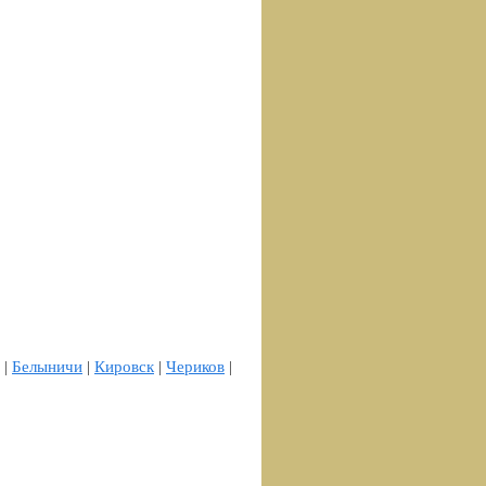
|
Белыничи
|
Кировск
|
Чериков
|