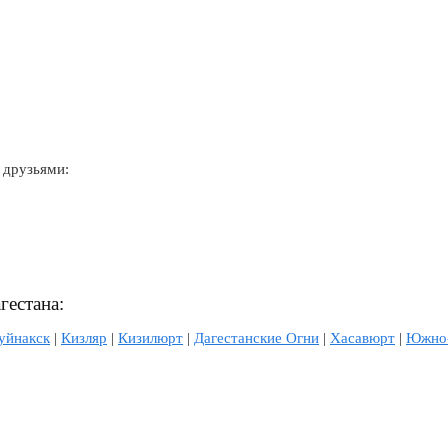
 друзьями:
гестана:
уйнакск
|
Кизляр
|
Кизилюрт
|
Дагестанские Огни
|
Хасавюрт
|
Южно