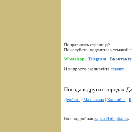
Понравилась страница?
Пожалуйста, поделитесь ссылкой с
WhatsApp
Telegram
Вконтакте
Или просто скопируйте
ссылку
Погода в других городах Да
Дербент
|
Махачкала
|
Каспийск
|
Б
Вот подробная
карта Избербаша
.