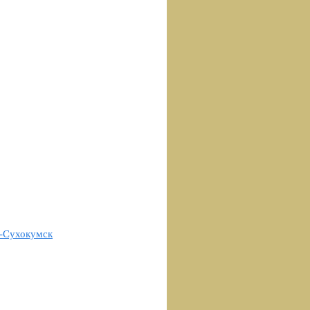
-Сухокумск