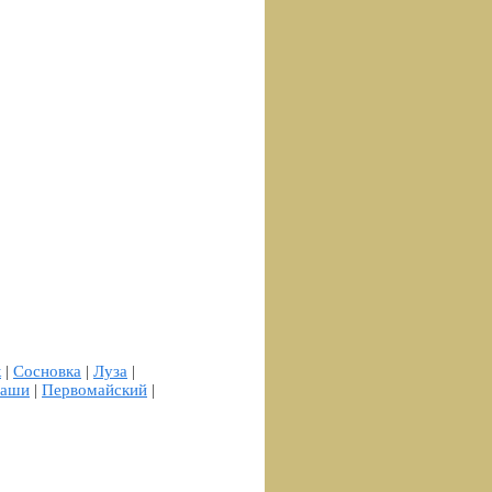
к
|
Сосновка
|
Луза
|
аши
|
Первомайский
|