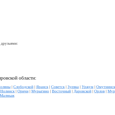
 друзьями:
ировской области:
Поляны
|
Слободской
|
Яранск
|
Советск
|
Зуевка
|
Уржум
|
Омутнинс
|
Нолинск
|
Оричи
|
Мурыгино
|
Восточный
|
Даровской
|
Орлов
|
Мур
Малмыж