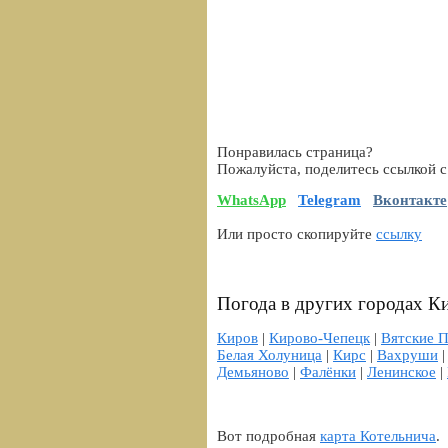
Понравилась страница?
Пожалуйста, поделитесь ссылкой с
WhatsApp
Telegram
Вконтакте
Или просто скопируйте
ссылку
Погода в других городах К
Киров
|
Кирово-Чепецк
|
Вятские 
Белая Холуница
|
Кирс
|
Вахруши
Демьяново
|
Фалёнки
|
Ленинское
|
Вот подробная
карта Котельнича
.