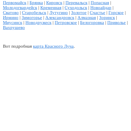
Первомайск
|
Брянка
|
Кировск
|
Перевальск
|
Попасная
|
Молодогвардейск
|
Кременная
|
Суходольск
|
Новоайдар
|
Сватово
|
Старобельск
|
Лутугино
|
Золотое
|
Счастье
|
Горское
|
Ирмино
|
Зимогорье
|
Александровск
|
Алмазная
|
Зоринск
|
Миусинск
|
Новодружеск
|
Петровское
|
Белогоровка
|
Приволье
|
Вахрушево
Вот подробная
карта Красного Луча
.