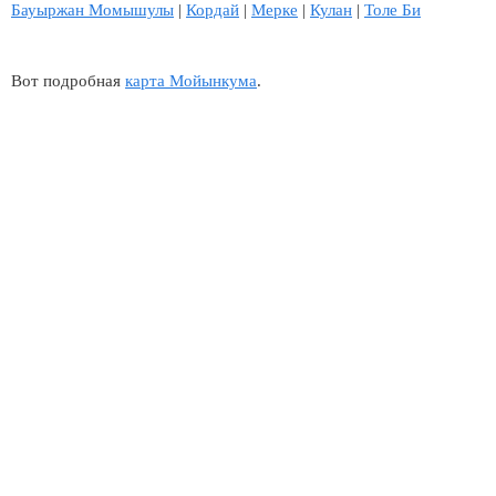
Бауыржан Момышулы
|
Кордай
|
Мерке
|
Кулан
|
Толе Би
Вот подробная
карта Мойынкума
.