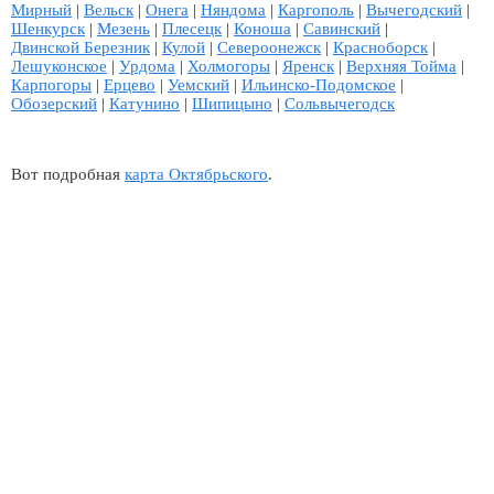
Мирный
|
Вельск
|
Онега
|
Няндома
|
Каргополь
|
Вычегодский
|
Шенкурск
|
Мезень
|
Плесецк
|
Коноша
|
Савинский
|
Двинской Березник
|
Кулой
|
Североонежск
|
Красноборск
|
Лешуконское
|
Урдома
|
Холмогоры
|
Яренск
|
Верхняя Тойма
|
Карпогоры
|
Ерцево
|
Уемский
|
Ильинско-Подомское
|
Обозерский
|
Катунино
|
Шипицыно
|
Сольвычегодск
Вот подробная
карта Октябрьского
.