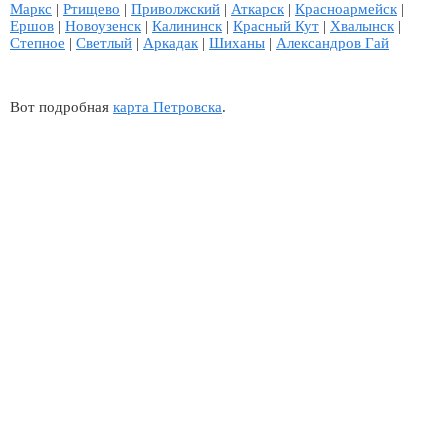
Маркс
|
Ртищево
|
Приволжский
|
Аткарск
|
Красноармейск
|
Ершов
|
Новоузенск
|
Калининск
|
Красный Кут
|
Хвалынск
|
Степное
|
Светлый
|
Аркадак
|
Шиханы
|
Александров Гай
Вот подробная
карта Петровска
.