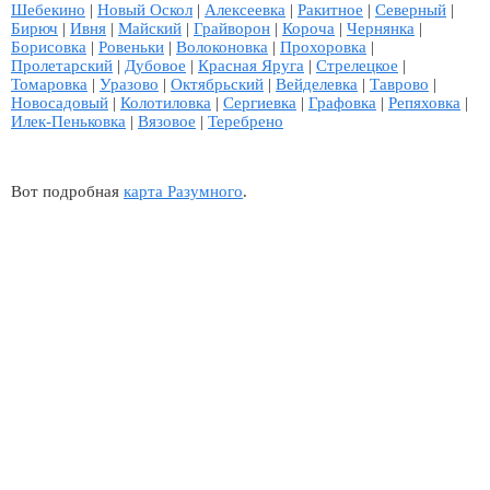
Шебекино
|
Новый Оскол
|
Алексеевка
|
Ракитное
|
Северный
|
Бирюч
|
Ивня
|
Майский
|
Грайворон
|
Короча
|
Чернянка
|
Борисовка
|
Ровеньки
|
Волоконовка
|
Прохоровка
|
Пролетарский
|
Дубовое
|
Красная Яруга
|
Стрелецкое
|
Томаровка
|
Уразово
|
Октябрьский
|
Вейделевка
|
Таврово
|
Новосадовый
|
Колотиловка
|
Сергиевка
|
Графовка
|
Репяховка
|
Илек-Пеньковка
|
Вязовое
|
Теребрено
Вот подробная
карта Разумного
.