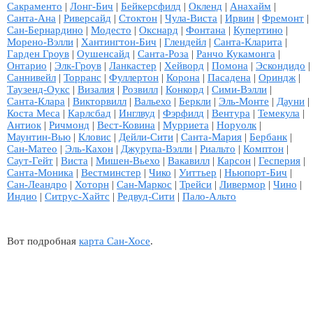
Сакраменто
|
Лонг-Бич
|
Бейкерсфилд
|
Окленд
|
Анахайм
|
Санта-Ана
|
Риверсайд
|
Стоктон
|
Чула-Виста
|
Ирвин
|
Фремонт
|
Сан-Бернардино
|
Модесто
|
Окснард
|
Фонтана
|
Купертино
|
Морено-Вэлли
|
Хантингтон-Бич
|
Глендейл
|
Санта-Кларита
|
Гарден Гроув
|
Оушенсайд
|
Санта-Роза
|
Ранчо Кукамонга
|
Онтарио
|
Элк-Гроув
|
Ланкастер
|
Хейворд
|
Помона
|
Эскондидо
|
Саннивейл
|
Торранс
|
Фуллертон
|
Корона
|
Пасадена
|
Ориндж
|
Таузенд-Оукс
|
Визалия
|
Розвилл
|
Конкорд
|
Сими-Вэлли
|
Санта-Клара
|
Викторвилл
|
Вальехо
|
Беркли
|
Эль-Монте
|
Дауни
|
Коста Меса
|
Карлсбад
|
Инглвуд
|
Фэрфилд
|
Вентура
|
Темекула
|
Антиок
|
Ричмонд
|
Вест-Ковина
|
Мурриета
|
Норуолк
|
Маунтин-Вью
|
Кловис
|
Дейли-Сити
|
Санта-Мария
|
Бербанк
|
Сан-Матео
|
Эль-Кахон
|
Джурупа-Вэлли
|
Риальто
|
Комптон
|
Саут-Гейт
|
Виста
|
Мишен-Вьехо
|
Вакавилл
|
Карсон
|
Гесперия
|
Санта-Моника
|
Вестминстер
|
Чико
|
Уиттьер
|
Ньюпорт-Бич
|
Сан-Леандро
|
Хоторн
|
Сан-Маркос
|
Трейси
|
Ливермор
|
Чино
|
Индио
|
Ситрус-Хайтс
|
Редвуд-Сити
|
Пало-Альто
Вот подробная
карта Сан-Хосе
.