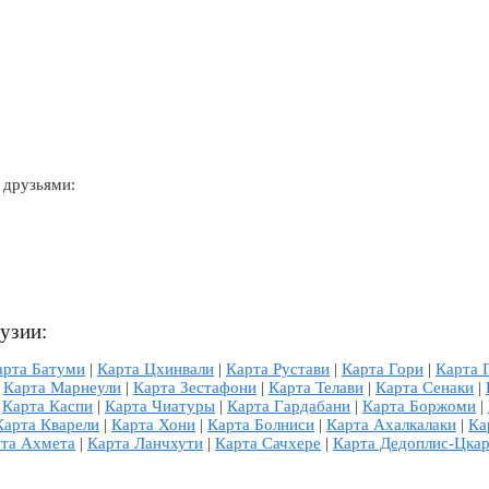
 друзьями:
рузии:
арта Батуми
|
Карта Цхинвали
|
Карта Рустави
|
Карта Гори
|
Карта 
|
Карта Марнеули
|
Карта Зестафони
|
Карта Телави
|
Карта Сенаки
|
|
Карта Каспи
|
Карта Чиатуры
|
Карта Гардабани
|
Карта Боржоми
|
Карта Кварели
|
Карта Хони
|
Карта Болниси
|
Карта Ахалкалаки
|
Ка
та Ахмета
|
Карта Ланчхути
|
Карта Сачхере
|
Карта Дедоплис-Цка