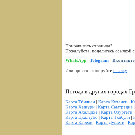
Понравилась страница?
Пожалуйста, поделитесь ссылкой с
WhatsApp
Telegram
Вконтакте
Или просто скопируйте
ссылку
Погода в других городах Г
Карта Тбилиси
|
Карта Кутаиси
|
К
Карта Хашури
|
Карта Самтредиа
Карта Ахалцихе
|
Карта Озургети
Карта Цхалтубо
|
Карта Ткибули
|
Карта Карели
|
Карта Душети
|
Кар