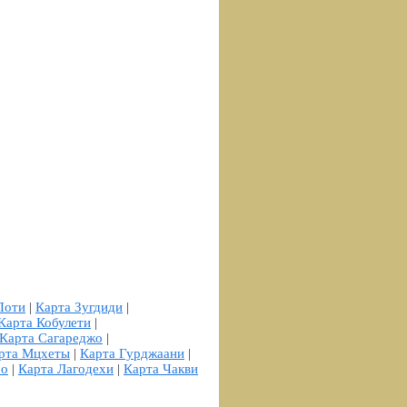
Поти
|
Карта Зугдиди
|
Карта Кобулети
|
Карта Сагареджо
|
рта Мцхеты
|
Карта Гурджаани
|
ро
|
Карта Лагодехи
|
Карта Чакви