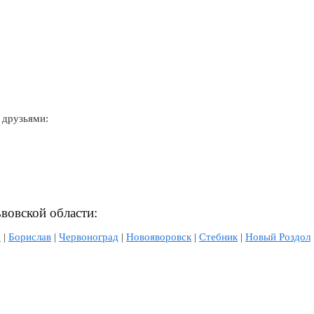
 друзьями:
ьвовской области:
р
|
Борислав
|
Червоноград
|
Новояворовск
|
Стебник
|
Новый Роздол