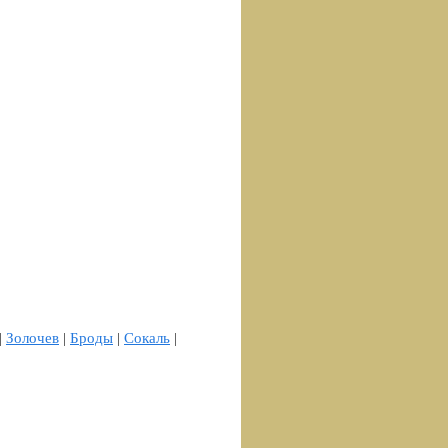
|
Золочев
|
Броды
|
Сокаль
|