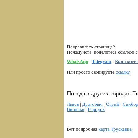
Понравилась страница?
Пожалуйста, поделитесь ссылкой с
WhatsApp
Telegram
Вконтакте
Или просто скопируйте
ссылку
Погода в других городах Л
Львов
|
Дрогобыч
|
Стрый
|
Самбо
Винники
|
Городок
Вот подробная
карта Трускавца
.