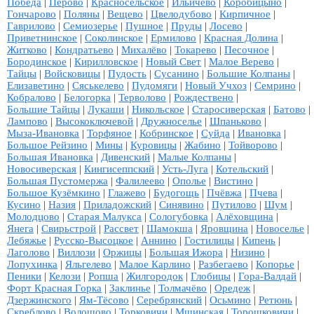
Победа
|
Перово
|
Красносельское
|
Ильичёво
|
Коробицыно
|
Гончарово
|
Поляны
|
Вещево
|
Цвелодубово
|
Кирпичное
|
Гаврилово
|
Семиозерье
|
Пушное
|
Пруды
|
Лосево
|
Приветнинское
|
Соколинское
|
Ермилово
|
Красная Долина
|
Житково
|
Кондратьево
|
Михалёво
|
Токарево
|
Песочное
|
Бородинское
|
Кирилловское
|
Новый Свет
|
Малое Верево
|
Тайцы
|
Войсковицы
|
Пудость
|
Сусанино
|
Большие Колпаны
|
Елизаветино
|
Сяськелево
|
Пудомяги
|
Новый Учхоз
|
Семрино
|
Кобралово
|
Белогорка
|
Терволово
|
Рождествено
|
Большие Тайцы
|
Лукаши
|
Никольское
|
Старосиверская
|
Батово
|
Лампово
|
Высокоключевой
|
Дружноселье
|
Шпаньково
|
Мыза-Ивановка
|
Торфяное
|
Кобринское
|
Суйда
|
Ивановка
|
Большое Рейзино
|
Мины
|
Куровицы
|
Жабино
|
Тойворово
|
Большая Ивановка
|
Дивенский
|
Малые Колпаны
|
Новосиверская
|
Кингисеппский
|
Усть-Луга
|
Котельский
|
Большая Пустомержа
|
Фалилеево
|
Ополье
|
Вистино
|
Большое Кузёмкино
|
Глажево
|
Будогощь
|
Пчёвжа
|
Пчева
|
Кусино
|
Назия
|
Приладожский
|
Синявино
|
Путилово
|
Шум
|
Молодцово
|
Старая Малукса
|
Сологубовка
|
Алёховщина
|
Янега
|
Свирьстрой
|
Рассвет
|
Шамокша
|
Яровщина
|
Новоселье
|
Лебяжье
|
Русско-Высоцкое
|
Аннино
|
Гостилицы
|
Кипень
|
Лаголово
|
Виллози
|
Оржицы
|
Большая Ижора
|
Низино
|
Лопухинка
|
Яльгелево
|
Малое Карлино
|
Разбегаево
|
Копорье
|
Пеники
|
Келози
|
Ропша
|
Жилгородок
|
Глобицы
|
Гора-Валдай
|
Форт Красная Горка
|
Заклинье
|
Толмачёво
|
Оредеж
|
Дзержинского
|
Ям-Тёсово
|
Серебрянский
|
Осьмино
|
Ретюнь
|
Скреблово
|
Волошово
|
Торковичи
|
Мшинская
|
Торошковичи
|