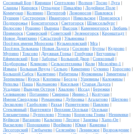
Сосновый Бор
|
Кириши
|
Сертолово
|
Волхов
|
Тосно
|
Луга
|
Сланцы
|
Кировск
|
Отрадное
|
Пикалёво
|
Лодейное Поле
|
Коммунар
|
Колпино
|
Петергоф
|
Ломоносов
|
Павловск
|
Пушкин
|
Сестрорецк
|
Ивангород
|
Никольское
|
Приозерск
|
Подпорожье
|
Бокситогорск
|
Светогорск
|
Шлиссельбург
|
Волосово
|
Рощино
|
Вырица
|
Высоцк
|
Каменногорск
|
Любань
|
Приморск
|
Сиверский
|
Советский
|
Зеленогорск
|
Кронштадт
|
Новое Девяткино
|
Сясьстрой
|
Ульяновка
|
Посёлок имени Морозова
|
Кузьмоловский
|
Мга
|
Посёлок Тельмана
|
Новая Ладога
|
Сосново
|
Бугры
|
Кудрово
|
Мурино
|
Токсово
|
Дружная Горка
|
Горбунки
|
Бегуницы
|
Ефимовский
|
Бор
|
Заборье
|
Большой Двор
|
Совхозный
|
Подборовье
|
Климово
|
Сельхозтехника
|
Коли
|
Мозолёво-1
|
Извара
|
Большая Вруда
|
Сельцо
|
Кикерино
|
Сумино
|
Торосово
|
Большой Сабск
|
Калитино
|
Рабитицы
|
Курковицы
|
Зимитицы
|
Терпилицы
|
Курск
|
Клопицы
|
Беседа
|
Ущевицы
|
Каложицы
|
Реполка
|
Паша
|
Колчаново
|
Кисельня
|
Старая Ладога
|
Усадище
|
Вындин Остров
|
Хвалово
|
Иссад
|
Бережки
|
Селиваново
|
Потанино
|
Свирица
|
Янино-1
|
Колтуши
|
Имени Свердлова
|
Романовка
|
Дубровка
|
Агалатово
|
Щеглово
|
Лесколово
|
Гарболово
|
Рахья
|
Разметелево
|
Павлово
|
Стеклянный
|
Вартемяги
|
Верхние Осельки
|
Осельки
|
Елизаветинка
|
Лупполово
|
Углово
|
Борисова Грива
|
Ненимяки
|
Куйвози
|
Ваганово
|
Кальтино
|
Лесное
|
Заневка
|
Хапо-Ое
|
Васкелово
|
Порошкино
|
Воейково
|
Юкки
|
Каменка
|
Лесогорский
|
Глебычево
|
Селезнёво
|
Ленинское
|
Возрождение
|