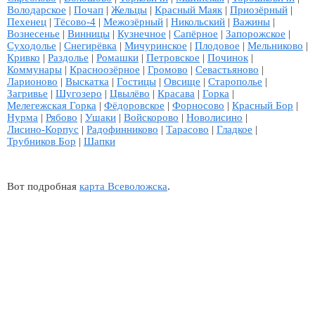
Володарское
|
Почап
|
Жельцы
|
Красный Маяк
|
Приозёрный
|
Пехенец
|
Тёсово-4
|
Межозёрный
|
Никольский
|
Важины
|
Вознесенье
|
Винницы
|
Кузнечное
|
Сапёрное
|
Запорожское
|
Суходолье
|
Снегирёвка
|
Мичуринское
|
Плодовое
|
Мельниково
|
Кривко
|
Раздолье
|
Ромашки
|
Петровское
|
Починок
|
Коммунары
|
Красноозёрное
|
Громово
|
Севастьяново
|
Ларионово
|
Выскатка
|
Гостицы
|
Овсище
|
Старополье
|
Загривье
|
Шугозеро
|
Цвылёво
|
Красава
|
Горка
|
Мелегежская Горка
|
Фёдоровское
|
Форносово
|
Красный Бор
|
Нурма
|
Рябово
|
Ушаки
|
Войскорово
|
Новолисино
|
Лисино-Корпус
|
Радофинниково
|
Тарасово
|
Гладкое
|
Трубников Бор
|
Шапки
Вот подробная
карта Всеволожска
.