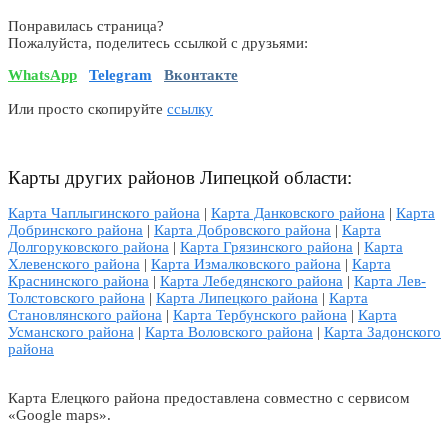
Понравилась страница?
Пожалуйста, поделитесь ссылкой с друзьями:
WhatsApp
Telegram
Вконтакте
Или просто скопируйте
ссылку
Карты других районов Липецкой области:
Карта Чаплыгинского района
|
Карта Данковского района
|
Карта
Добринского района
|
Карта Добровского района
|
Карта
Долгоруковского района
|
Карта Грязинского района
|
Карта
Хлевенского района
|
Карта Измалковского района
|
Карта
Краснинского района
|
Карта Лебедянского района
|
Карта Лев-
Толстовского района
|
Карта Липецкого района
|
Карта
Становлянского района
|
Карта Тербунского района
|
Карта
Усманского района
|
Карта Воловского района
|
Карта Задонского
района
Карта Елецкого района предоставлена совместно с сервисом
«Google maps».