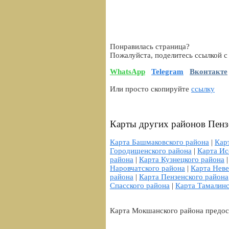
Понравилась страница?
Пожалуйста, поделитесь ссылкой с
WhatsApp
Telegram
Вконтакте
Или просто скопируйте
ссылку
Карты других районов Пенз
Карта Башмаковского района
|
Кар
Городищенского района
|
Карта Ис
района
|
Карта Кузнецкого района
Наровчатского района
|
Карта Неве
района
|
Карта Пензенского района
Спасского района
|
Карта Тамалинс
Карта Мокшанского района предос