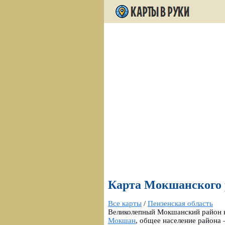
Карта Мокшанского р
Все карты
/
Пензенская область
Великолепный Мокшанский район н
Мокшан
, общее население района