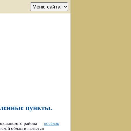
еленные пункты.
 Мокшанского района —
посёлок
ской области является