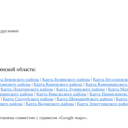
 друзьями:
енской области:
та Бековского района
|
Карта Белинского района
|
Карта Бессоновск
синского района
|
Карта Каменского района
|
Карта Камешкирского
|
Карта Лопатинского района
|
Карта Лунинского района
|
Карта Мал
ркинского района
|
Карта Никольского района
|
Карта Нижнеломовс
|
Карта Сердобского района
|
Карта Шемышейского района
|
Карта
кого района
|
Карта Вадинского района
|
Карта Земетчинского райо
тавлена совместно с сервисом «Google maps».