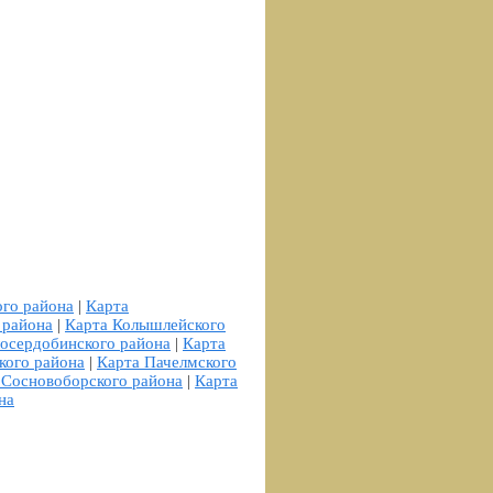
ого района
|
Карта
 района
|
Карта Колышлейского
осердобинского района
|
Карта
кого района
|
Карта Пачелмского
 Сосновоборского района
|
Карта
на