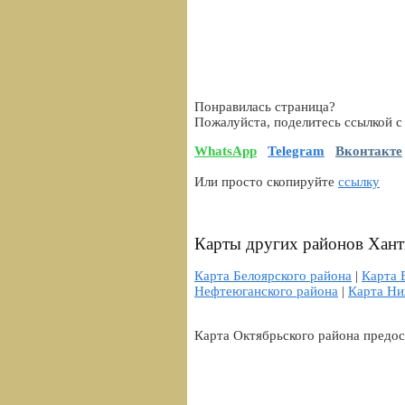
Понравилась страница?
Пожалуйста, поделитесь ссылкой с
WhatsApp
Telegram
Вконтакте
Или просто скопируйте
ссылку
Карты других районов Хант
Карта Белоярского района
|
Карта 
Нефтеюганского района
|
Карта Ни
Карта Октябрьского района предос