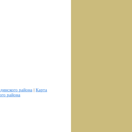
динского района
|
Карта
ого района