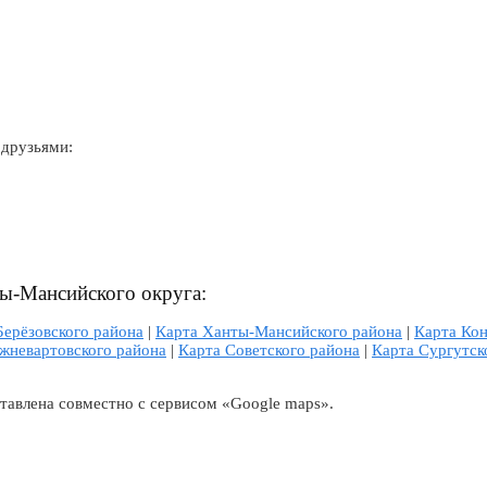
 друзьями:
ы-Мансийского округа:
Берёзовского района
|
Карта Ханты-Мансийского района
|
Карта Кон
жневартовского района
|
Карта Советского района
|
Карта Сургутск
тавлена совместно с сервисом «Google maps».