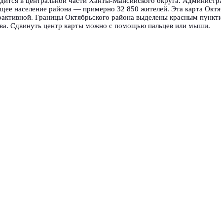
дится в центральной части Ханты-Мансийского округа. Администр
щее население района — примерно 32 850 жителей. Эта карта Октя
ерактивной. Границы Октябрьского района выделены красным пунк
ва. Сдвинуть центр карты можно с помощью пальцев или мыши.