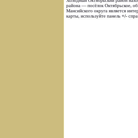
Холодный Октябрьский район нахо
района — посёлок Октябрьское, об
Мансийского округа является инт
карты, используйте панель
+/-
спра