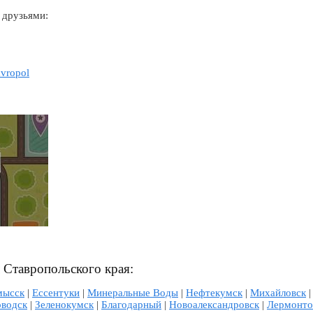
 друзьями:
avropol
л Ставропольского края:
мысск
|
Ессентуки
|
Минеральные Воды
|
Нефтекумск
|
Михайловск
оводск
|
Зеленокумск
|
Благодарный
|
Новоалександровск
|
Лермонто