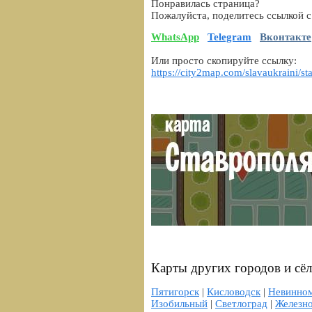
Понравилась страница?
Пожалуйста, поделитесь ссылкой с
WhatsApp
Telegram
Вконтакте
Или просто скопируйте ссылку:
https://city2map.com/slavaukraini/st
Карты других городов и сё
Пятигорск
|
Кисловодск
|
Невинно
Изобильный
|
Светлоград
|
Железн