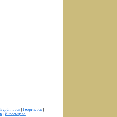
|
Будённовск
|
Георгиевск
|
в
|
Иноземцево
|