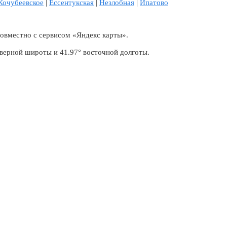
Кочубеевское
|
Ессентукская
|
Незлобная
|
Ипатово
совместно с сервисом «Яндекс карты».
верной широты и 41.97° восточной долготы.