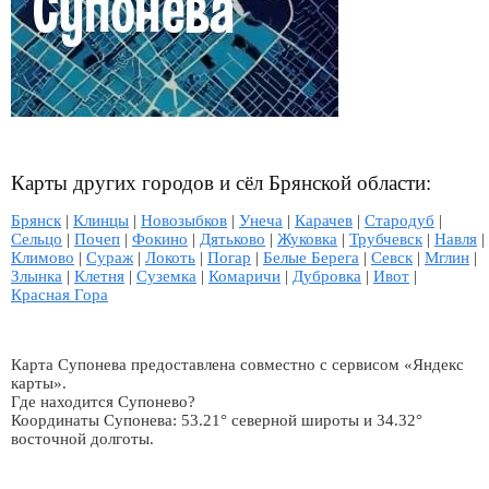
Карты других городов и сёл Брянской области:
Брянск
|
Клинцы
|
Новозыбков
|
Унеча
|
Карачев
|
Стародуб
|
Сельцо
|
Почеп
|
Фокино
|
Дятьково
|
Жуковка
|
Трубчевск
|
Навля
|
Климово
|
Сураж
|
Локоть
|
Погар
|
Белые Берега
|
Севск
|
Мглин
|
Злынка
|
Клетня
|
Суземка
|
Комаричи
|
Дубровка
|
Ивот
|
Красная Гора
Карта Супонева предоставлена совместно с сервисом «Яндекс
карты».
Где находится Супонево?
Координаты Супонева: 53.21° северной широты и 34.32°
восточной долготы.