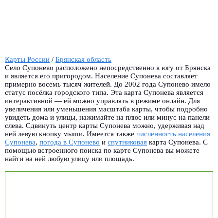
Карты России
/
Брянская область
Село Супонево расположено непосредственно к югу от Брянска
и является его пригородом. Население Супонева составляет
примерно восемь тысяч жителей. До 2002 года Супонево имело
статус посёлка городского типа. Эта карта Супонева является
интерактивной — ей можно управлять в режиме онлайн. Для
увеличения или уменьшения масштаба карты, чтобы подробно
увидеть дома и улицы, нажимайте на плюс или минус на панели
слева. Сдвинуть центр карты Супонева можно, удерживая над
ней левую кнопку мыши. Имеется также
численность населения
Супонева
,
погода в Супонево
и
спутниковая
карта Супонева. С
помощью встроенного поиска по карте Супонева вы можете
найти на ней любую улицу или площадь.