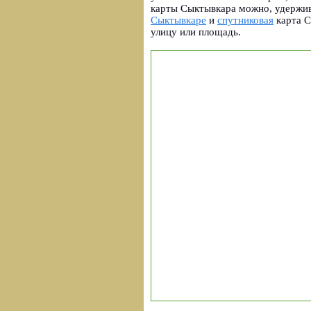
карты Сыктывкара можно, удержив
Сыктывкаре
и
спутниковая
карта С
улицу или площадь.