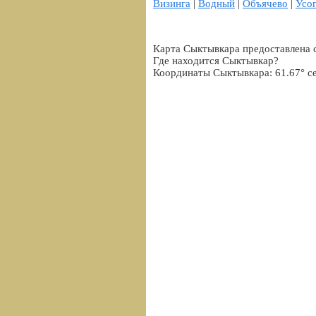
Визинга
|
Водный
|
Объячево
|
Усо
Карта Сыктывкара предоставлена 
Где находится Сыктывкар?
Координаты Сыктывкара: 61.67° с