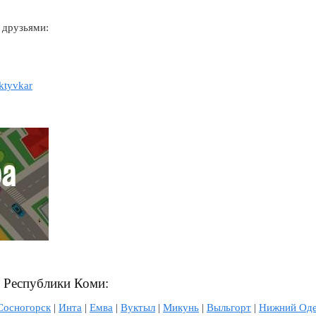
 друзьями:
yktyvkar
л Республики Коми:
Сосногорск
|
Инта
|
Емва
|
Вуктыл
|
Микунь
|
Выльгорт
|
Нижний Од