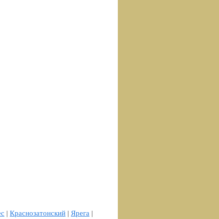
ес
|
Краснозатонский
|
Ярега
|