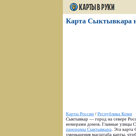
Карта Сыктывкара на
Карты России
/
Республика Коми
Сыктывкар — город на севере Росс
номерами домов. Главные улицы С
панорамы Сыктывкара
.
Эта карта 
уменьшения масштаба карты, чтоб