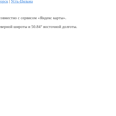
горск
|
Усть-Цильма
совместно с сервисом «Яндекс карты».
еверной широты и 50.84° восточной долготы.